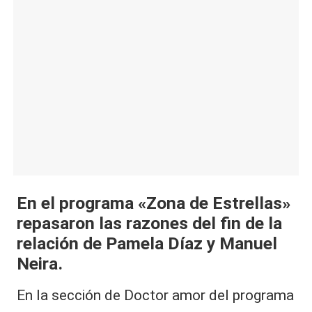
|
L
a
C
V
C
En el programa «Zona de Estrellas»
repasaron las razones del fin de la
relación de Pamela Díaz y Manuel
Neira.
En la sección de Doctor amor del programa