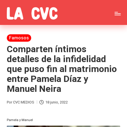
Saltar
C
al
Todas
o
contenido
las
Publicada
Famosos
p
en
noticias
Comparten íntimos
u
detalles de la infidelidad
de
c
que puso fin al matrimonio
la
h
entre Pamela Díaz y
farándula,
a
Manuel Neira
Realitys,
s
Tierra
y
Por
CVC MEDIOS
18 junio, 2022
Publicado
Brava,
F
por
Gran
Pamela y Manuel
ar