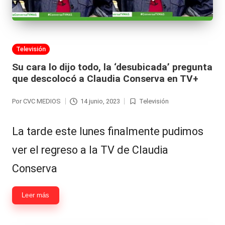
al
it
y
Publicada
Televisión
en
s,
Su cara lo dijo todo, la ‘desubicada’ pregunta
que descolocó a Claudia Conserva en TV+
T
V
Por
CVC MEDIOS
14 junio, 2023
Televisión
Publicado
Publicada
y
por
en
La tarde este lunes finalmente pudimos
R
ver el regreso a la TV de Claudia
e
Conserva
d
e
Leer más
s