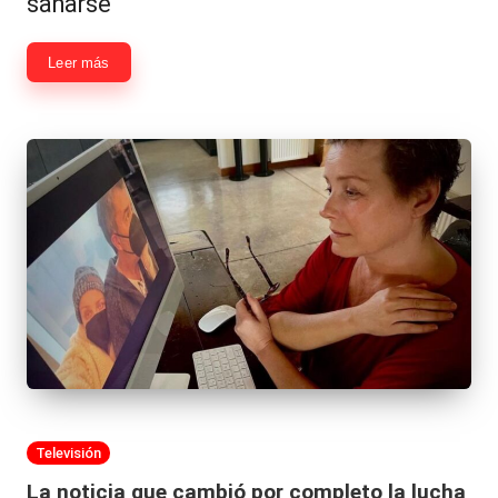
sanarse
Leer más
Publicada
Televisión
en
La noticia que cambió por completo la lucha