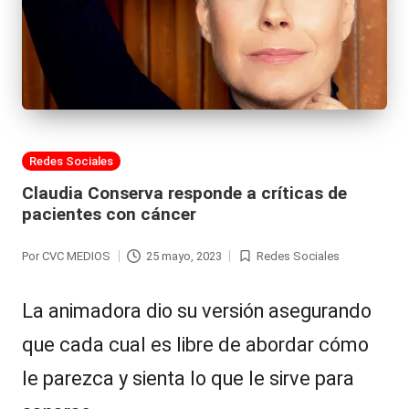
Publicada
Redes Sociales
en
Claudia Conserva responde a críticas de
pacientes con cáncer
Por
CVC MEDIOS
25 mayo, 2023
Redes Sociales
Publicado
Publicada
por
en
La animadora dio su versión asegurando
que cada cual es libre de abordar cómo
le parezca y sienta lo que le sirve para