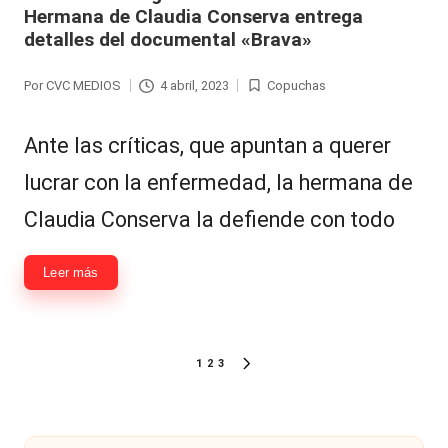
Hermana de Claudia Conserva entrega
detalles del documental «Brava»
Por
CVC MEDIOS
4 abril, 2023
Copuchas
Publicado
Publicada
por
en
Ante las críticas, que apuntan a querer
lucrar con la enfermedad, la hermana de
Claudia Conserva la defiende con todo
Leer más
Paginación
1
2
3
SIGUIENTE
de
PÁGINA
entradas