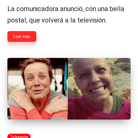
en
La comunicadora anunció, con una bella
postal, que volverá a la televisión.
Leer más
Publicada
Televisión