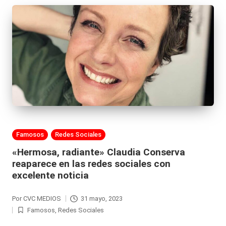
|
L
a
C
V
C
Publicada
Famosos
Redes Sociales
en
«Hermosa, radiante» Claudia Conserva
reaparece en las redes sociales con
excelente noticia
Por
CVC MEDIOS
31 mayo, 2023
Publicado
Famosos
,
Redes Sociales
por
Publicada