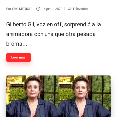
Hermano
á
Por
CVC MEDIOS
14 junio, 2023
Televisión
Publicado
Publicada
-
n
por
en
d
Tendencias
Gilberto Gil, voz en off, sorprendió a la
ul
-
animadora con una que otra pesada
a
Exclusivas
broma...
C
-
Leer más
hi
Tv
le
y
n
redes
a
-
🔥
lacvc.com
R
-
e