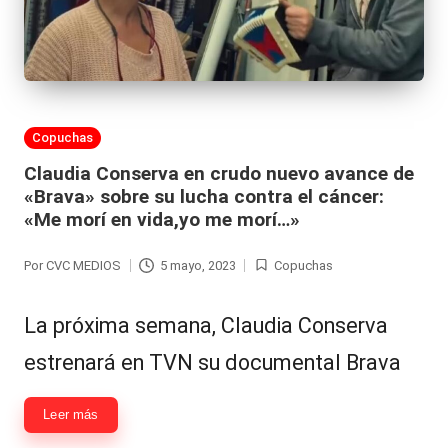
Publicada
Copuchas
en
Claudia Conserva en crudo nuevo avance de
«Brava» sobre su lucha contra el cáncer:
«Me morí en vida,yo me morí…»
Por
CVC MEDIOS
5 mayo, 2023
Copuchas
Publicado
Publicada
por
en
La próxima semana, Claudia Conserva
estrenará en TVN su documental Brava
Leer más