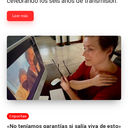
celebrando los seis años de transmisión.
Leer más
Publicada
Copuchas
en
«No teníamos garantías si salía viva de esto»