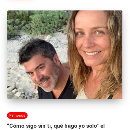
Publicada
Famosos
en
“Cómo sigo sin ti, qué hago yo solo” el