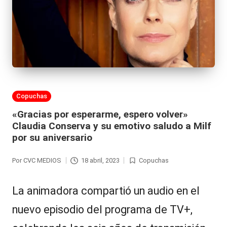
Publicada
Copuchas
en
«Gracias por esperarme, espero volver»
Claudia Conserva y su emotivo saludo a Milf
por su aniversario
Por
CVC MEDIOS
18 abril, 2023
Copuchas
Publicado
Publicada
por
en
La animadora compartió un audio en el
nuevo episodio del programa de TV+,