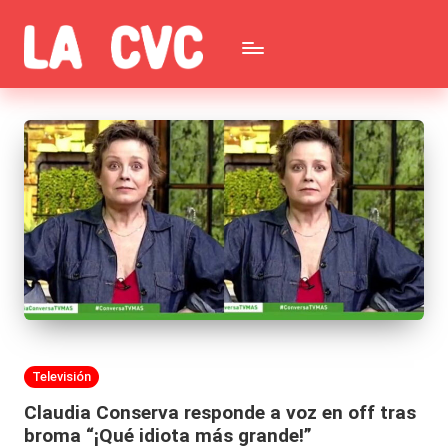
Saltar
C
al
Todas
o
contenido
las
p
noticias
u
de
c
la
h
farándula,
a
Realitys,
s
Tierra
y
Publicada
Televisión
Brava,
F
en
Claudia Conserva responde a voz en off tras
Gran
ar
broma “¡Qué idiota más grande!”