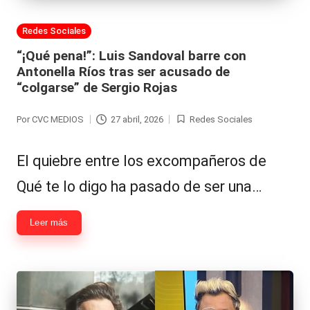
Publicada
Redes Sociales
en
“¡Qué pena!”: Luis Sandoval barre con
Antonella Ríos tras ser acusado de
“colgarse” de Sergio Rojas
Por
CVC MEDIOS
27 abril, 2026
Redes Sociales
Publicado
Publicada
por
en
El quiebre entre los excompañeros de
Qué te lo digo ha pasado de ser una…
Leer más