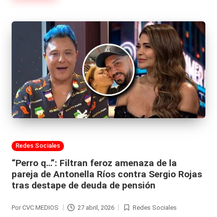
Publicada
Redes Sociales
en
“Perro q…”: Filtran feroz amenaza de la
pareja de Antonella Ríos contra Sergio Rojas
tras destape de deuda de pensión
Por
CVC MEDIOS
27 abril, 2026
Redes Sociales
Publicado
Publicada