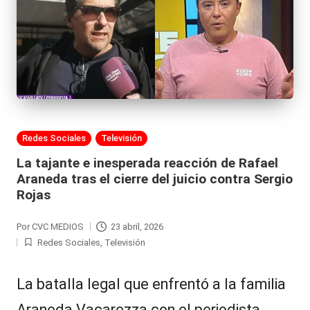
Publicada
Redes Sociales
Televisión
en
La tajante e inesperada reacción de Rafael
Araneda tras el cierre del juicio contra Sergio
Rojas
Por
CVC MEDIOS
23 abril, 2026
Publicado
Redes Sociales
,
Televisión
por
Publicada
en
La batalla legal que enfrentó a la familia
Araneda Vacarezza con el periodista