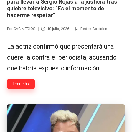
para llevar a Sergio Rojas a la justicia tras
Hermano
á
quiebre televisivo: “Es el momento de
-
n
hacerme respetar”
d
Tendencias
Por
CVC MEDIOS
10 julio, 2026
Redes Sociales
Publicado
Publicada
ul
-
por
en
a
La actriz confirmó que presentará una
Exclusivas
C
querella contra el periodista, acusando
-
hi
que habría expuesto información…
Tv
le
y
Leer más
n
redes
a
-
🔥
lacvc.com
R
-
e