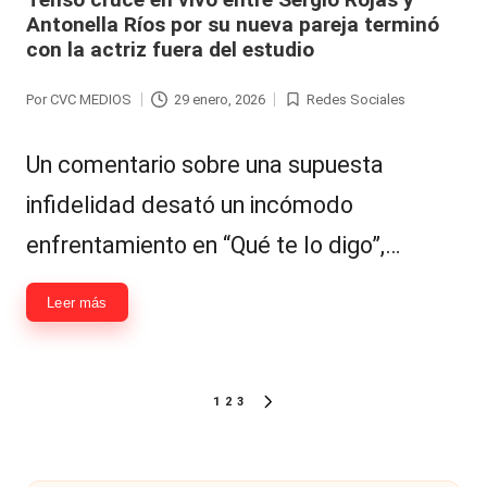
Antonella Ríos por su nueva pareja terminó
con la actriz fuera del estudio
Por
CVC MEDIOS
29 enero, 2026
Redes Sociales
Publicado
Publicada
por
en
Un comentario sobre una supuesta
infidelidad desató un incómodo
enfrentamiento en “Qué te lo digo”,…
Leer más
Paginación
1
2
3
SIGUIENTE
de
PÁGINA
entradas