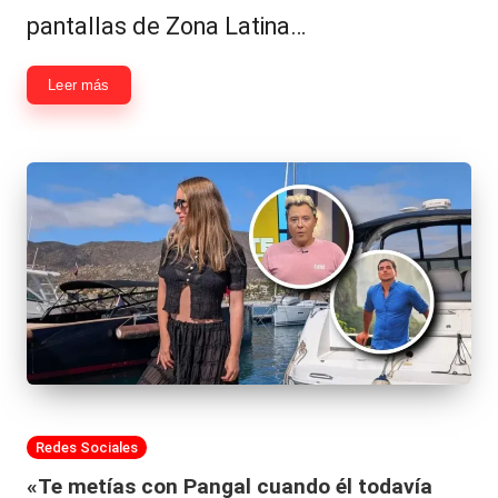
|
pantallas de Zona Latina…
L
a
Leer más
C
V
C
Publicada
Redes Sociales
en
«Te metías con Pangal cuando él todavía