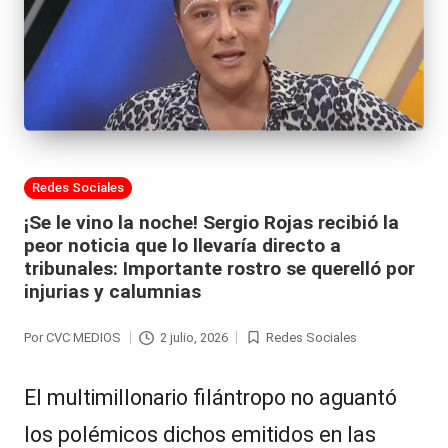
al
it
y
s,
T
Publicada
Redes Sociales
V
en
¡Se le vino la noche! Sergio Rojas recibió la
y
peor noticia que lo llevaría directo a
R
tribunales: Importante rostro se querelló por
injurias y calumnias
e
d
Por
CVC MEDIOS
2 julio, 2026
Redes Sociales
Publicado
Publicada
e
por
en
El multimillonario filántropo no aguantó
s
los polémicos dichos emitidos en las