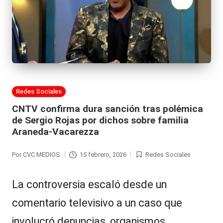
Publicada
Redes Sociales
en
CNTV confirma dura sanción tras polémica
de Sergio Rojas por dichos sobre familia
Araneda-Vacarezza
Por
CVC MEDIOS
15 febrero, 2026
Redes Sociales
Publicado
Publicada
por
en
La controversia escaló desde un
comentario televisivo a un caso que
involucró denuncias, organismos