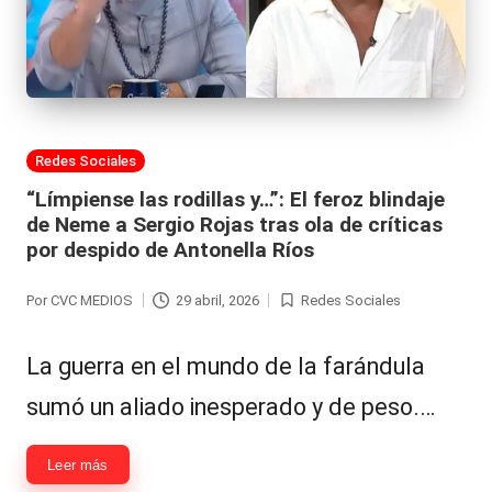
Publicada
Redes Sociales
en
“Límpiense las rodillas y…”: El feroz blindaje
de Neme a Sergio Rojas tras ola de críticas
por despido de Antonella Ríos
Por
CVC MEDIOS
29 abril, 2026
Redes Sociales
Publicado
Publicada
por
en
La guerra en el mundo de la farándula
sumó un aliado inesperado y de peso.…
Leer más