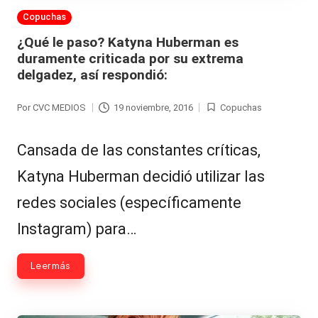
Publicada
Copuchas
en
¿Qué le paso? Katyna Huberman es
duramente criticada por su extrema
delgadez, así respondió:
Por
CVC MEDIOS
19 noviembre, 2016
Copuchas
Publicado
Publicada
por
en
Cansada de las constantes críticas,
Katyna Huberman decidió utilizar las
redes sociales (específicamente
Instagram) para…
Leer más