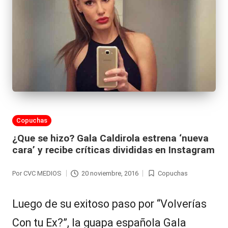
Publicada
Copuchas
en
¿Que se hizo? Gala Caldirola estrena ‘nueva
cara’ y recibe críticas divididas en Instagram
Por
CVC MEDIOS
20 noviembre, 2016
Copuchas
Publicado
Publicada
por
en
Luego de su exitoso paso por “Volverías
Con tu Ex?”, la guapa española Gala