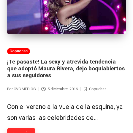
al
it
y
s,
T
Publicada
Copuchas
en
V
¡Te pasaste! La sexy y atrevida tendencia
que adoptó Maura Rivera, dejo boquiabiertos
y
a sus seguidores
R
Por
CVC MEDIOS
5 diciembre, 2016
Copuchas
e
Publicado
Publicada
por
en
d
Con el verano a la vuela de la esquina, ya
e
son varias las celebridades de…
s