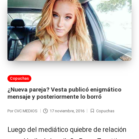
Publicada
Copuchas
en
¿Nueva pareja? Vesta publicó enigmático
mensaje y posteriormente lo borró
Por
CVC MEDIOS
17 noviembre, 2016
Copuchas
Publicado
Publicada
por
en
Luego del mediático quiebre de relación