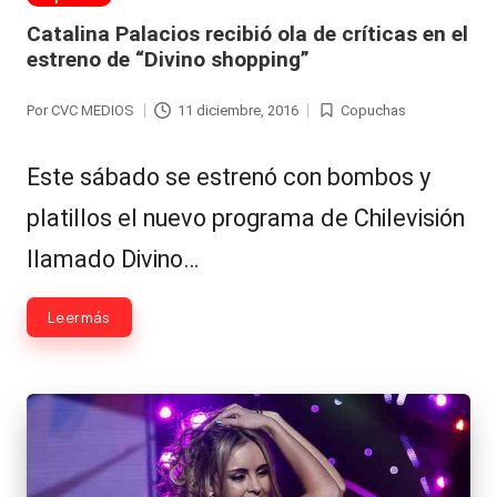
Hermano
á
en
Catalina Palacios recibió ola de críticas en el
-
n
estreno de “Divino shopping”
d
Tendencias
Por
CVC MEDIOS
11 diciembre, 2016
Copuchas
Publicado
Publicada
ul
-
por
en
a
Este sábado se estrenó con bombos y
Exclusivas
C
platillos el nuevo programa de Chilevisión
-
hi
llamado Divino…
Tv
le
y
Leer más
n
redes
a
-
🔥
lacvc.com
R
-
e