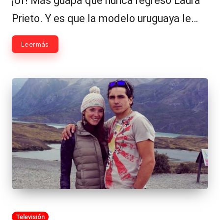
¡Uf! Más guapa que nunca regresó Laura
Prieto. Y es que la modelo uruguaya le…
Leer más
Publicada
Televisión