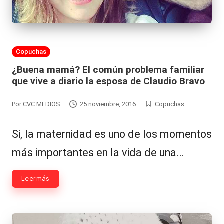
Publicada
Copuchas
en
¿Buena mamá? El común problema familiar
que vive a diario la esposa de Claudio Bravo
Por
CVC MEDIOS
25 noviembre, 2016
Copuchas
Publicado
Publicada
por
en
Si, la maternidad es uno de los momentos
más importantes en la vida de una…
Leer más