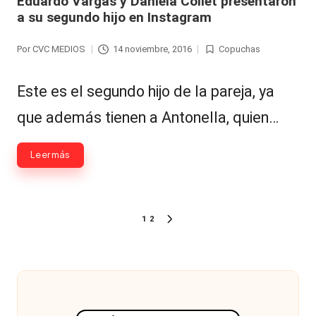
Eduardo Vargas y Daniela Collet presentaron
a su segundo hijo en Instagram
Por
CVC MEDIOS
14 noviembre, 2016
Copuchas
Publicado
Publicada
por
en
Este es el segundo hijo de la pareja, ya
que además tienen a Antonella, quien…
Leer más
Paginación
1
2
SIGUIENTE
de
PÁGINA
entradas