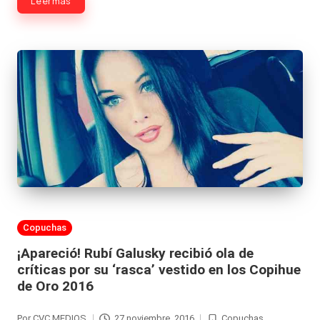
|
Leer más
L
a
C
V
C
Publicada
Copuchas
en
¡Apareció! Rubí Galusky recibió ola de
críticas por su ‘rasca’ vestido en los Copihue
de Oro 2016
Por
CVC MEDIOS
27 noviembre, 2016
Copuchas