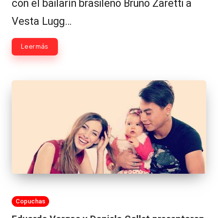
con el bailarín brasileño Bruno Zaretti a
Vesta Lugg…
Leer más
Publicada
Copuchas
en