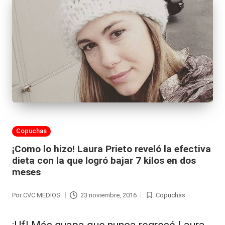
Publicada
Copuchas
en
¡Como lo hizo! Laura Prieto reveló la efectiva
dieta con la que logró bajar 7 kilos en dos
meses
Por
CVC MEDIOS
23 noviembre, 2016
Copuchas
Publicado
Publicada
por
en