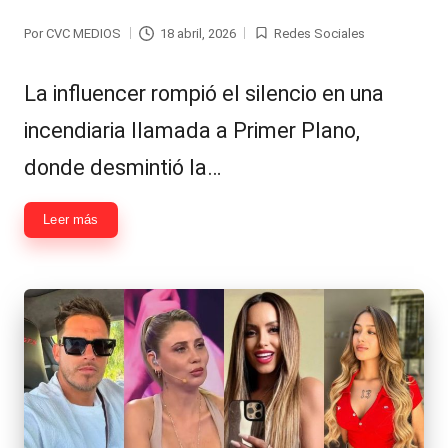
Hermano
á
Por
CVC MEDIOS
18 abril, 2026
Redes Sociales
Publicado
Publicada
-
n
por
en
d
Tendencias
​La influencer rompió el silencio en una
ul
-
incendiaria llamada a Primer Plano,
a
Exclusivas
donde desmintió la…
C
-
Leer más
hi
Tv
le
y
n
redes
a
-
🔥
lacvc.com
R
-
e