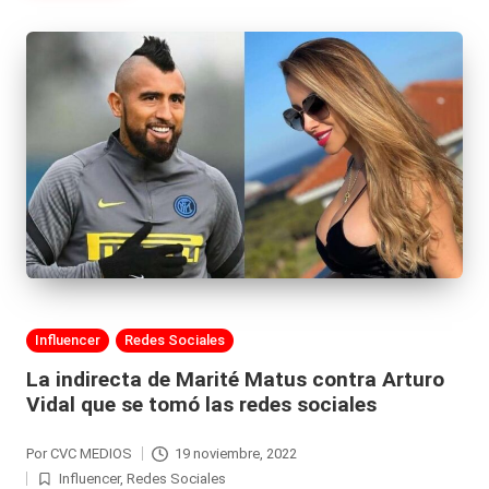
Publicada
Influencer
Redes Sociales
en
La indirecta de Marité Matus contra Arturo
Vidal que se tomó las redes sociales
Por
CVC MEDIOS
19 noviembre, 2022
Publicado
Influencer
,
Redes Sociales