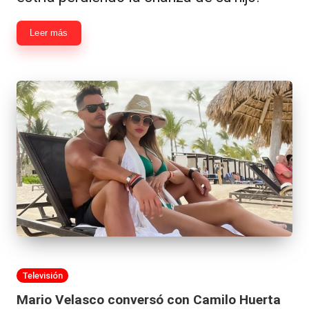
Leer más
Publicada
Televisión
en
Mario Velasco conversó con Camilo Huerta