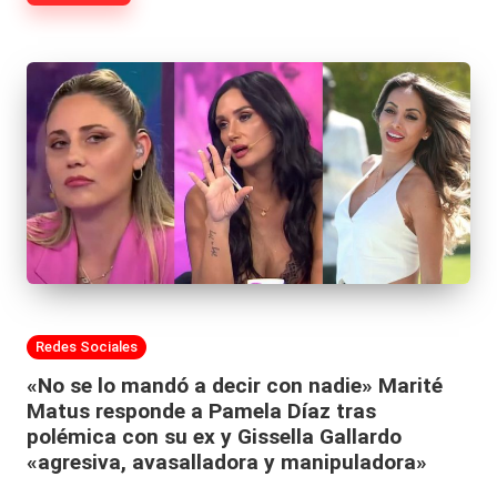
|
L
a
C
V
C
Publicada
Redes Sociales
en
«No se lo mandó a decir con nadie» Marité
Matus responde a Pamela Díaz tras
polémica con su ex y Gissella Gallardo
«agresiva, avasalladora y manipuladora»