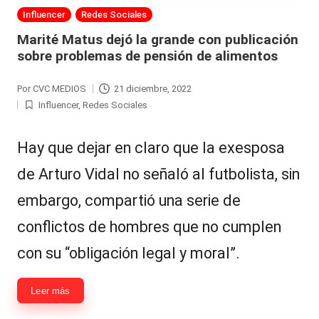
Publicada
Influencer
Redes Sociales
en
Marité Matus dejó la grande con publicación
sobre problemas de pensión de alimentos
Por
CVC MEDIOS
21 diciembre, 2022
Publicado
Influencer
,
Redes Sociales
por
Publicada
en
Hay que dejar en claro que la exesposa
de Arturo Vidal no señaló al futbolista, sin
embargo, compartió una serie de
conflictos de hombres que no cumplen
con su “obligación legal y moral”.
Leer más