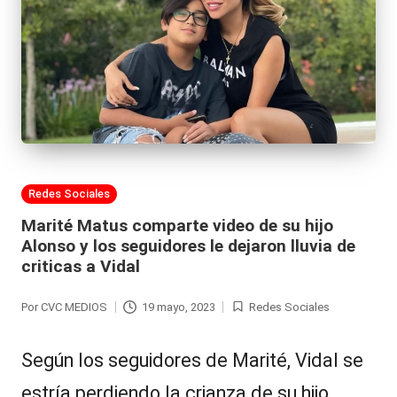
Publicada
Redes Sociales
en
Marité Matus comparte video de su hijo
Alonso y los seguidores le dejaron lluvia de
criticas a Vidal
Por
CVC MEDIOS
19 mayo, 2023
Redes Sociales
Publicado
Publicada
por
en
Según los seguidores de Marité, Vidal se
estría perdiendo la crianza de su hijo.