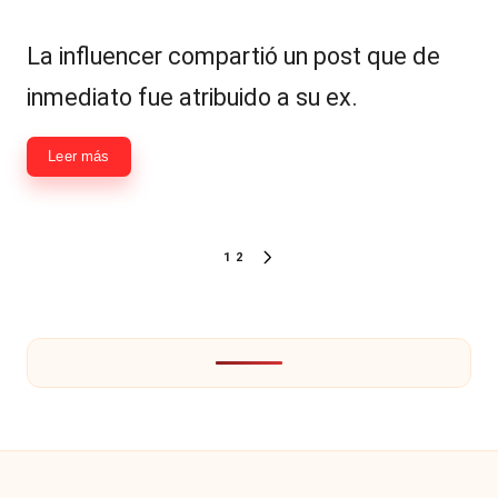
por
Publicada
en
La influencer compartió un post que de
inmediato fue atribuido a su ex.
Leer más
Paginación
1
2
SIGUIENTE
de
PÁGINA
entradas