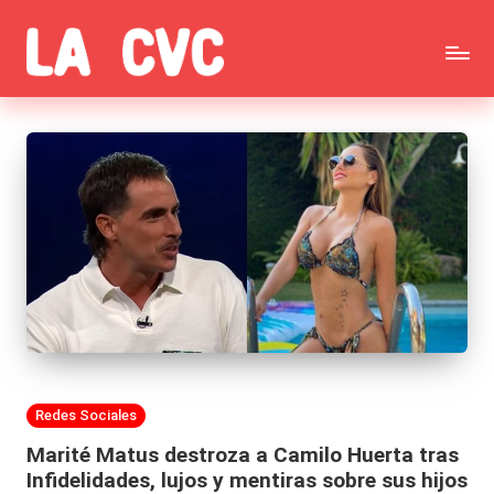
Saltar
C
al
Todas
o
contenido
las
p
noticias
u
de
c
la
h
farándula,
a
Realitys,
s
Tierra
y
Publicada
Redes Sociales
Brava,
F
en
Marité Matus destroza a Camilo Huerta tras
Gran
ar
Infidelidades, lujos y mentiras sobre sus hijos