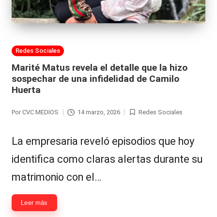
Publicada
Redes Sociales
en
Marité Matus revela el detalle que la hizo
sospechar de una infidelidad de Camilo
Huerta
Por
CVC MEDIOS
14 marzo, 2026
Redes Sociales
Publicado
Publicada
por
en
La empresaria reveló episodios que hoy
identifica como claras alertas durante su
matrimonio con el…
Leer más