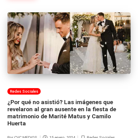
Publicada
Redes Sociales
en
¿Por qué no asistió? Las imágenes que
revelaron al gran ausente en la fiesta de
matrimonio de Marité Matus y Camilo
Huerta
Por
CVC MEDIOS
15 enero, 2024
Redes Sociales