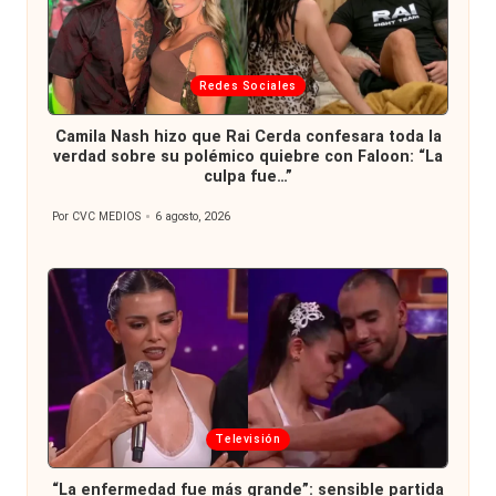
Publicada
Redes Sociales
en
Camila Nash hizo que Rai Cerda confesara toda la
verdad sobre su polémico quiebre con Faloon: “La
culpa fue…”
Por
CVC MEDIOS
6 agosto, 2026
Publicado
por
Publicada
Televisión
en
“La enfermedad fue más grande”: sensible partida