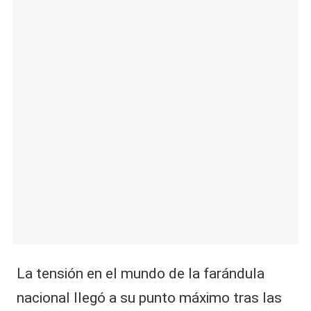
|
L
a
C
V
C
​La tensión en el mundo de la farándula
nacional llegó a su punto máximo tras las