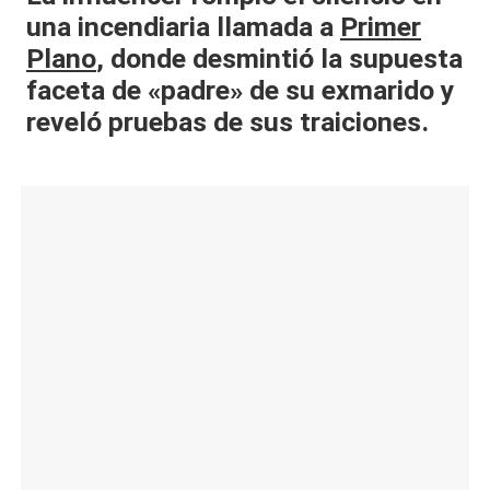
una incendiaria llamada a
Primer
al
Plano
, donde desmintió la supuesta
it
faceta de «padre» de su exmarido y
y
reveló pruebas de sus traiciones.
s,
T
V
y
R
e
d
e
s