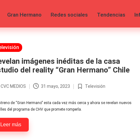
Gran Hermano
Redes sociales
Tendencias
In
licada
elevisión
velan imágenes inéditas de la casa
tudio del reality “Gran Hermano” Chile
r
CVC MEDIOS
31 mayo, 2023
Televisión
licado
Publicada
en
streno de “Gran Hermano” esta cada vez más cerca y ahora se revelan nuevos
lles del programa de CHV que promete romperla.
Leer más