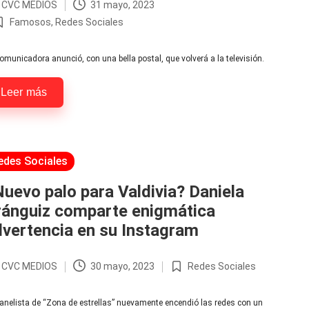
r
CVC MEDIOS
31 mayo, 2023
licado
Famosos
,
Redes Sociales
ublicada
n
omunicadora anunció, con una bella postal, que volverá a la televisión.
Leer más
licada
edes Sociales
uevo palo para Valdivia? Daniela
ránguiz comparte enigmática
vertencia en su Instagram
r
CVC MEDIOS
30 mayo, 2023
Redes Sociales
licado
Publicada
en
anelista de “Zona de estrellas” nuevamente encendió las redes con un