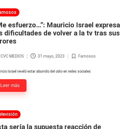
licada
amosos
e esfuerzo…”: Mauricio Israel expresa
s dificultades de volver a la tv tras sus
rores
r
CVC MEDIOS
31 mayo, 2023
Famosos
licado
Publicada
en
icio Israel reveló estar aburrido del odio en redes sociales
Leer más
licada
elevisión
ta sería la supuesta reacción de