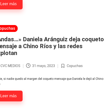
Leer más
licada
opuchas
Andas…» Daniela Aránguiz deja coqueto
nsaje a Chino Ríos y las redes
plotan
r
CVC MEDIOS
31 mayo, 2023
Copuchas
licado
Publicada
en
e, si nadie quedo al margen del coqueto mensaje que Daniela le dejó al Chino
s
Leer más