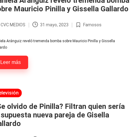
aniela Aránguiz reveló tremenda bomba
bre Mauricio Pinilla y Gissella Gallardo
r
CVC MEDIOS
31 mayo, 2023
Famosos
licado
Publicada
en
ela Aránguiz reveló tremenda bomba sobre Mauricio Pinilla y Gissella
ardo
Leer más
licada
elevisión
e olvido de Pinilla? Filtran quien sería
 supuesta nueva pareja de Gisella
llardo