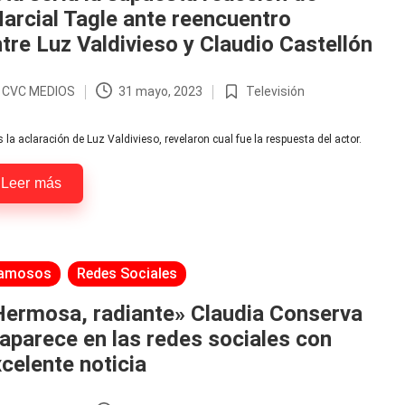
rcial Tagle ante reencuentro
tre Luz Valdivieso y Claudio Castellón
r
CVC MEDIOS
31 mayo, 2023
Televisión
licado
Publicada
en
 la aclaración de Luz Valdivieso, revelaron cual fue la respuesta del actor.
Leer más
licada
amosos
Redes Sociales
Hermosa, radiante» Claudia Conserva
aparece en las redes sociales con
celente noticia