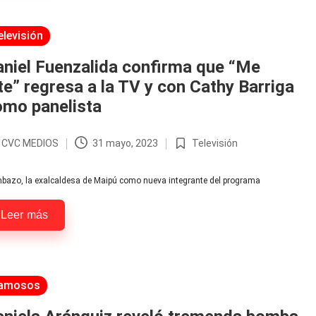
licada
elevisión
niel Fuenzalida confirma que “Me
te” regresa a la TV y con Cathy Barriga
omo panelista
r
CVC MEDIOS
31 mayo, 2023
Televisión
licado
Publicada
en
bazo, la exalcaldesa de Maipú como nueva integrante del programa
Leer más
licada
amosos