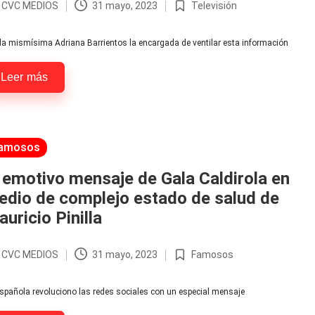
r
CVC MEDIOS
31 mayo, 2023
Televisión
licado
Publicada
en
la mismísima Adriana Barrientos la encargada de ventilar esta información
Leer más
licada
amosos
 emotivo mensaje de Gala Caldirola en
edio de complejo estado de salud de
uricio Pinilla
r
CVC MEDIOS
31 mayo, 2023
Famosos
licado
Publicada
en
spañola revoluciono las redes sociales con un especial mensaje