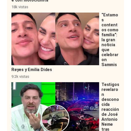
e con motociclista
18k vistas
“Estamo
s
content
os como
familia”:
la gran
noticia
que
celebrar
on
Sammis
Reyes y Emilia Dides
9.2k vistas
Testigos
revelaro
n
descono
cida
reacción
de José
Antonio
Neme
tras