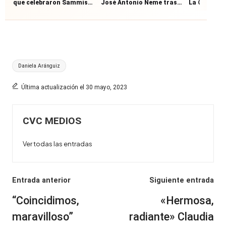
que celebraron Sammis
José Antonio Neme tras
La Cofradía
Reyes y Emilia Dides
accidente: permaneció
respuesta c
junto al motociclista
García-Hui
Etiquetas:
Daniela Aránguiz
Última actualización el 30 mayo, 2023
CVC MEDIOS
Ver todas las entradas
Navegación
Entrada anterior
Siguiente entrada
de
“Coincidimos,
«Hermosa,
entradas
maravilloso”
radiante» Claudia