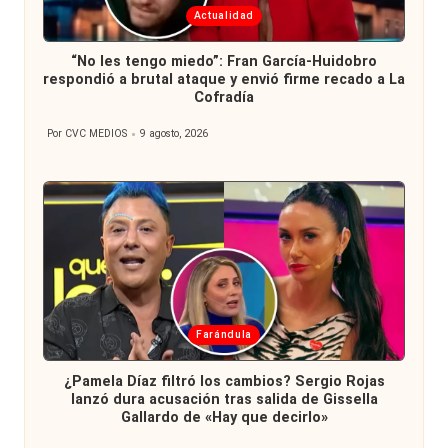
Publicada
Actualidad
en
“No les tengo miedo”: Fran García-Huidobro
respondió a brutal ataque y envió firme recado a La
Cofradía
Por
CVC MEDIOS
9 agosto, 2026
Publicado
por
Publicada
Farándula
en
¿Pamela Díaz filtró los cambios? Sergio Rojas
lanzó dura acusación tras salida de Gissella
Gallardo de «Hay que decirlo»