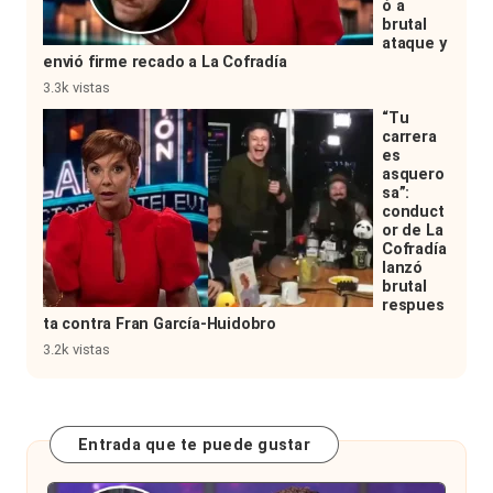
ó a
brutal
ataque y
envió firme recado a La Cofradía
3.3k vistas
“Tu
carrera
es
asquero
sa”:
conduct
or de La
Cofradía
lanzó
brutal
respues
ta contra Fran García-Huidobro
3.2k vistas
Entrada que te puede gustar