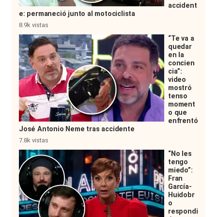
accident
e: permaneció junto al motociclista
8.9k vistas
“Te va a
quedar
en la
concien
cia”:
video
mostró
tenso
moment
o que
enfrentó
José Antonio Neme tras accidente
7.8k vistas
“No les
tengo
miedo”:
Fran
García-
Huidobr
o
respondi