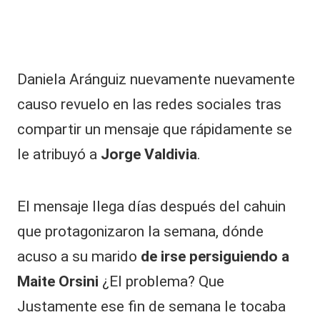
|
L
a
C
Daniela Aránguiz
nuevamente nuevamente
V
causo revuelo en las redes sociales tras
C
compartir un mensaje que rápidamente se
le atribuyó a
Jorge Valdivia
.
El mensaje llega días después del cahuin
que protagonizaron la semana, dónde
acuso a su marido
de irse persiguiendo a
Maite Orsini
¿El problema? Que
Justamente ese fin de semana le tocaba