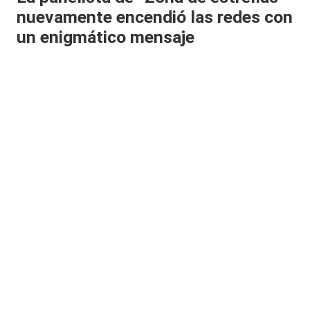
nuevamente encendió las redes con
al
un enigmático mensaje
it
y
s,
T
V
y
R
e
d
e
s