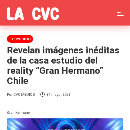
Saltar
C
al
Todas
o
contenido
las
Publicada
Televisión
p
en
noticias
Revelan imágenes inéditas
u
de la casa estudio del
de
c
reality “Gran Hermano”
la
h
Chile
farándula,
a
Realitys,
s
Por
CVC MEDIOS
31 mayo, 2023
Publicado
Tierra
y
por
Brava,
Gran Hermano
F
Gran
ar