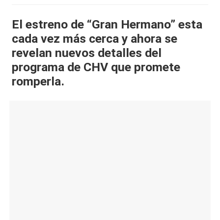
al
El estreno de “Gran Hermano” esta
it
cada vez más cerca y ahora se
y
revelan nuevos detalles del
s,
programa de CHV que promete
romperla.
T
V
y
R
e
d
e
s