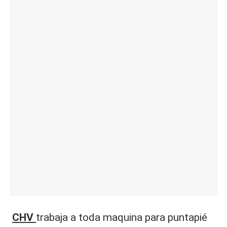
|
L
a
C
V
C
CHV
trabaja a toda maquina para puntapié