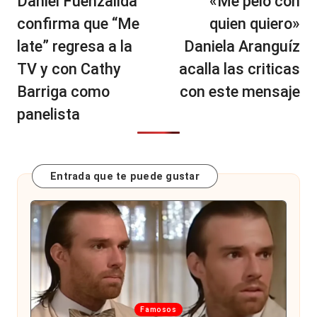
Daniel Fuenzalida
«Me pelo con
entradas
confirma que “Me
quien quiero»
late” regresa a la
Daniela Aranguíz
TV y con Cathy
acalla las criticas
Barriga como
con este mensaje
panelista
Entrada que te puede gustar
Publicada
Famosos