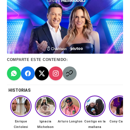
Hermano
á
-
n
d
Tendencias
ul
-
a
Exclusivas
C
-
COMPARTE ESTE CONTENIDO:
hi
Tv
le
y
n
redes
HISTORIAS
a
-
🔥
lacvc.com
R
-
Enrique
Ignacia
Arturo Longton
Contigo en la
Cony Capelli
e
Cintolesi
Michelson
mañana