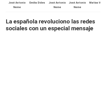
José Antonio
Emilia Dides
José Antonio
José Antonio
Matías Vega
al
Neme
Neme
Neme
it
La española revoluciono las redes
y
sociales con un especial mensaje
s,
T
V
y
R
e
d
e
s