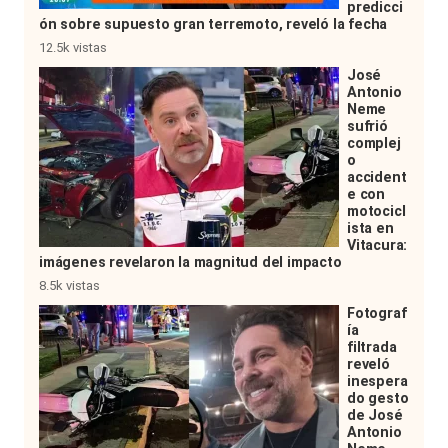
predicci
ón sobre supuesto gran terremoto, reveló la fecha
12.5k vistas
José
Antonio
Neme
sufrió
complej
o
accident
e con
motocicl
ista en
Vitacura:
imágenes revelaron la magnitud del impacto
8.5k vistas
Fotograf
ía
filtrada
reveló
inespera
do gesto
de José
Antonio