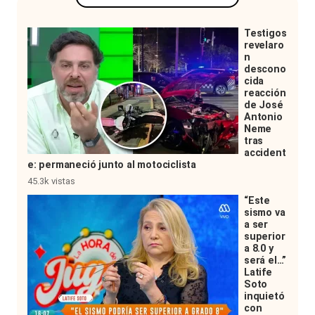
Testigos
revelaro
n
descono
cida
reacción
de José
Antonio
Neme
tras
accident
e: permaneció junto al motociclista
45.3k vistas
“Este
sismo va
a ser
superior
a 8.0 y
será el…”
Latife
Soto
inquietó
con