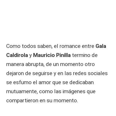
|
L
a
C
V
C
Como todos saben, el romance entre
Gala
Caldirola
y
Mauricio Pinilla
termino de
manera abrupta, de un momento otro
dejaron de seguirse y en las
redes sociales
se esfumo el amor que se dedicaban
mutuamente, como las imágenes que
compartieron en su momento.