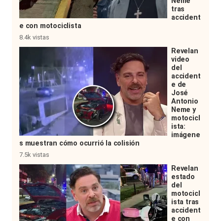
Neme
tras
accident
e con motociclista
8.4k vistas
Revelan
video
del
accident
e de
José
Antonio
Neme y
motocicl
ista:
imágene
s muestran cómo ocurrió la colisión
7.5k vistas
Revelan
estado
del
motocicl
ista tras
accident
e con