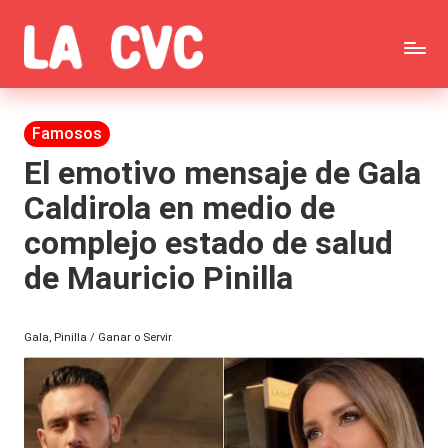
Saltar
C
al
Todas
o
contenido
las
Publicada
Famosos
p
en
noticias
El emotivo mensaje de Gala
u
Caldirola en medio de
de
c
complejo estado de salud
la
h
de Mauricio Pinilla
farándula,
a
Realitys,
s
Gala, Pinilla / Ganar o Servir
Tierra
y
Brava,
F
Gran
ar