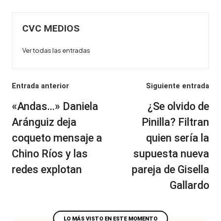
CVC MEDIOS
Ver todas las entradas
Navegación
Entrada anterior
Siguiente entrada
de
«Andas…» Daniela
¿Se olvido de
entradas
Aránguiz deja
Pinilla? Filtran
coqueto mensaje a
quien sería la
Chino Ríos y las
supuesta nueva
redes explotan
pareja de Gisella
Gallardo