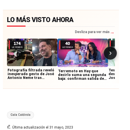
LO MÁS VISTO AHORA
→
Desliza para ver más
174
40
30
LEYENDO
LEYENDO
LEYENDO
›
Fotografía filtrada reveló
Testigos re
Terremoto en Hay que
inesperado gesto de José
desconocid
decirlo suma una segunda
Antonio Neme tras
José Anton
baja: confirman salida de
accidente con
accidente:
querido panelista
motociclista
junto al mo
Etiquetas:
Gala Caldirola
Última actualización el 31 mayo, 2023