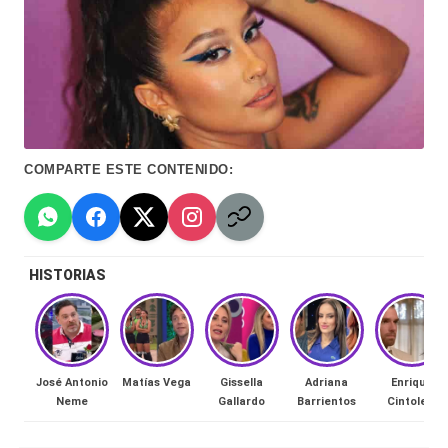
Hermano
á
-
n
d
Tendencias
ul
-
a
Exclusivas
COMPARTE ESTE CONTENIDO:
C
-
hi
Tv
le
y
HISTORIAS
n
redes
a
-
🔥
lacvc.com
José Antonio
Matías Vega
Gissella
Adriana
Enrique
R
Neme
Gallardo
Barrientos
Cintolesi
-
e