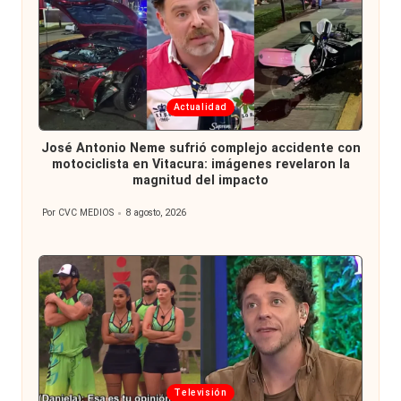
Publicada
Actualidad
en
José Antonio Neme sufrió complejo accidente con
motociclista en Vitacura: imágenes revelaron la
magnitud del impacto
Por
CVC MEDIOS
8 agosto, 2026
Publicado
por
Publicada
Televisión