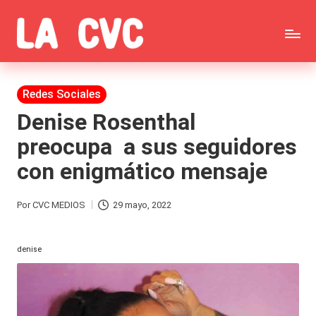
Saltar
C
al
Todas
o
contenido
las
Publicada
Redes Sociales
p
en
noticias
Denise Rosenthal
u
preocupa a sus seguidores
de
c
con enigmático mensaje
la
h
farándula,
a
Por
CVC MEDIOS
29 mayo, 2022
Publicado
Realitys,
s
por
Tierra
denise
y
Brava,
F
Gran
ar