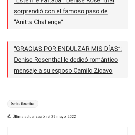
“Este me Faltaba”: Denise Rosenthal
sorprendió con el famoso paso de
“Anitta Challenge”
“GRACIAS POR ENDULZAR MIS DÍAS”:
Denise Rosenthal le dedicó romántico
mensaje a su esposo Camilo Zicavo
Etiquetas:
Denise Rosenthal
Última actualización el 29 mayo, 2022