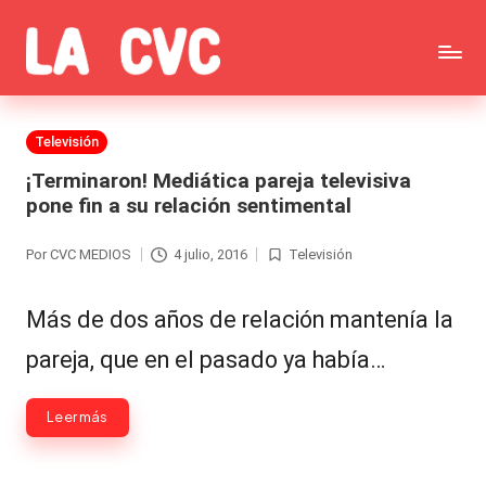
Saltar
C
al
Todas
o
contenido
las
Publicada
Televisión
p
en
noticias
¡Terminaron! Mediática pareja televisiva
u
pone fin a su relación sentimental
de
c
la
Por
CVC MEDIOS
4 julio, 2016
Televisión
Publicado
Publicada
h
por
en
farándula,
a
Más de dos años de relación mantenía la
Realitys,
s
pareja, que en el pasado ya había…
Tierra
y
Brava,
Leer más
F
Gran
ar