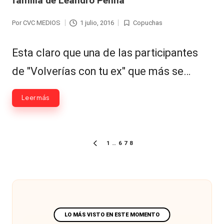
familia de Leandro Penna
Por
CVC MEDIOS
1 julio, 2016
Copuchas
Publicado
Publicada
por
en
Esta claro que una de las participantes
de "Volverías con tu ex" que más se…
Leer más
Paginación
1
…
6
7
8
PÁGINA
de
ANTERIOR
entradas