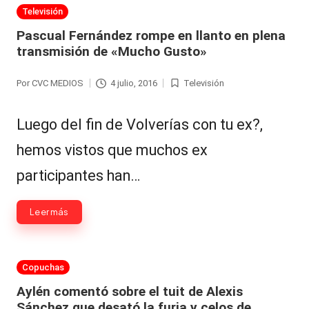
Hermano
á
Publicada
Televisión
en
-
n
Pascual Fernández rompe en llanto en plena
transmisión de «Mucho Gusto»
d
Tendencias
ul
-
Por
CVC MEDIOS
4 julio, 2016
Televisión
Publicado
Publicada
a
por
en
Exclusivas
Luego del fin de Volverías con tu ex?,
C
-
hemos vistos que muchos ex
hi
Tv
participantes han…
le
y
n
redes
Leer más
a
-
🔥
lacvc.com
Publicada
Copuchas
R
en
-
Aylén comentó sobre el tuit de Alexis
e
Sánchez que desató la furia y celos de