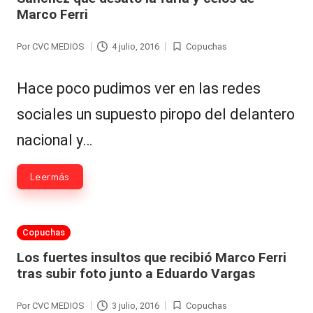
Marco Ferri
al
it
Por
CVC MEDIOS
4 julio, 2016
Copuchas
Publicado
Publicada
y
por
en
Hace poco pudimos ver en las redes
s,
sociales un supuesto piropo del delantero
T
V
nacional y…
y
Leer más
R
e
Publicada
Copuchas
d
en
Los fuertes insultos que recibió Marco Ferri
e
tras subir foto junto a Eduardo Vargas
s
Por
CVC MEDIOS
3 julio, 2016
Copuchas
Publicado
Publicada