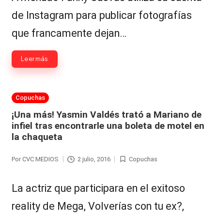
de Instagram para publicar fotografías
que francamente dejan…
Leer más
Publicada
Copuchas
en
¡Una más! Yasmin Valdés trató a Mariano de
infiel tras encontrarle una boleta de motel en
la chaqueta
Por
CVC MEDIOS
2 julio, 2016
Copuchas
Publicado
Publicada
por
en
La actriz que participara en el exitoso
reality de Mega, Volverías con tu ex?,