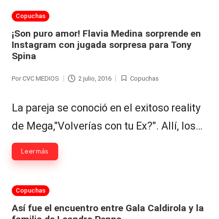
Publicada
Copuchas
en
¡Son puro amor! Flavia Medina sorprende en
Instagram con jugada sorpresa para Tony
Spina
Por
CVC MEDIOS
2 julio, 2016
Copuchas
Publicado
Publicada
por
en
La pareja se conoció en el exitoso reality
de Mega,"Volverías con tu Ex?". Allí, los…
Leer más
Publicada
Copuchas
en
Así fue el encuentro entre Gala Caldirola y la