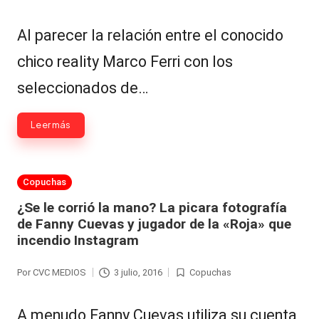
|
por
en
L
Al parecer la relación entre el conocido
a
chico reality Marco Ferri con los
C
seleccionados de…
V
C
Leer más
Publicada
Copuchas
en
¿Se le corrió la mano? La picara fotografía
de Fanny Cuevas y jugador de la «Roja» que
incendio Instagram
Por
CVC MEDIOS
3 julio, 2016
Copuchas
Publicado
Publicada
por
en
A menudo Fanny Cuevas utiliza su cuenta