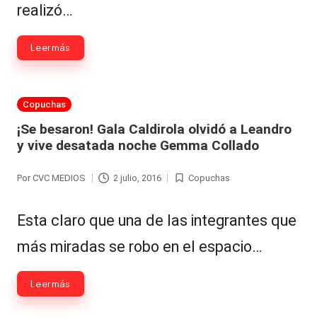
realizó…
Leer más
Publicada
Copuchas
en
¡Se besaron! Gala Caldirola olvidó a Leandro
y vive desatada noche Gemma Collado
Por
CVC MEDIOS
2 julio, 2016
Copuchas
Publicado
Publicada
por
en
Esta claro que una de las integrantes que
más miradas se robo en el espacio…
Leer más