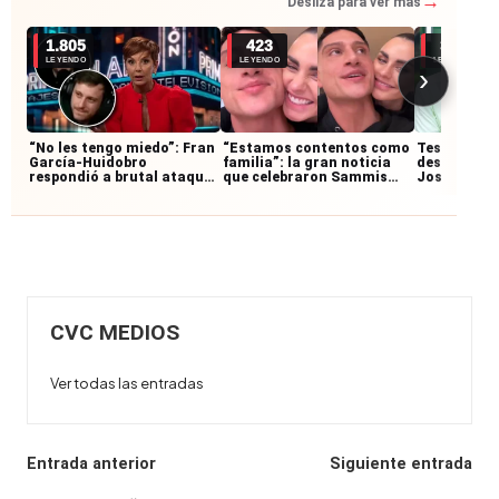
→
Desliza para ver más
1.805
423
307
LEYENDO
LEYENDO
LEYENDO
›
“No les tengo miedo”: Fran
“Estamos contentos como
Testigos re
García-Huidobro
familia”: la gran noticia
desconocid
respondió a brutal ataque
que celebraron Sammis
José Anton
y envió firme recado a La
Reyes y Emilia Dides
accidente:
Cofradía
junto al mo
CVC MEDIOS
Ver todas las entradas
Navegación
Entrada anterior
Siguiente entrada
de