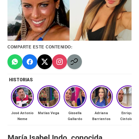
Hermano
á
-
n
d
Tendencias
ul
-
COMPARTE ESTE CONTENIDO:
a
Exclusivas
C
-
hi
Tv
HISTORIAS
le
y
n
redes
a
-
🔥
José Antonio
Matías Vega
Gissella
Adriana
Enrique
lacvc.com
Neme
Gallardo
Barrientos
Cintolesi
R
-
e
María Isabel Indo, conocida