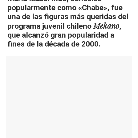
popularmente como «Chabe», fue
al
una de las figuras más queridas del
it
Mekano
programa juvenil chileno
,
y
que alcanzó gran popularidad a
s,
fines de la década de 2000.
T
V
y
R
e
d
e
s