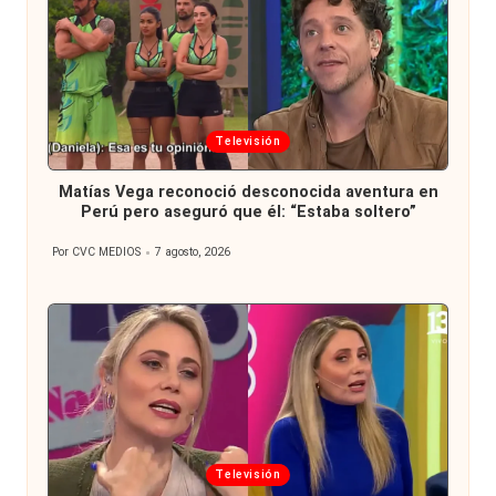
Publicada
Televisión
en
Matías Vega reconoció desconocida aventura en
Perú pero aseguró que él: “Estaba soltero”
Por
CVC MEDIOS
7 agosto, 2026
Publicado
por
Publicada
Televisión