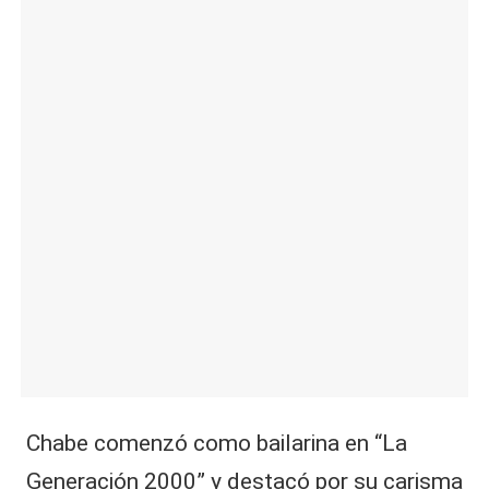
|
L
a
C
V
C
Chabe comenzó como bailarina en “La
Generación 2000” y destacó por su carisma