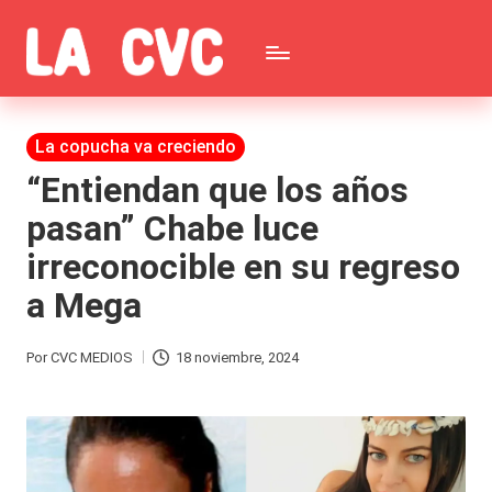
Saltar
C
al
Todas
o
contenido
las
Publicada
La copucha va creciendo
p
en
noticias
“Entiendan que los años
u
pasan” Chabe luce
de
c
irreconocible en su regreso
la
h
a Mega
farándula,
a
Realitys,
s
Por
CVC MEDIOS
18 noviembre, 2024
Publicado
Tierra
y
por
Brava,
F
Gran
ar