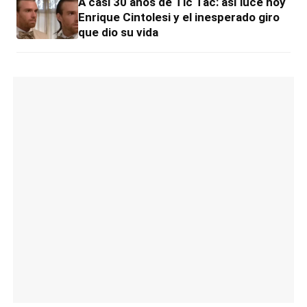
A casi 30 años de Tic Tac: así luce hoy
Enrique Cintolesi y el inesperado giro
que dio su vida