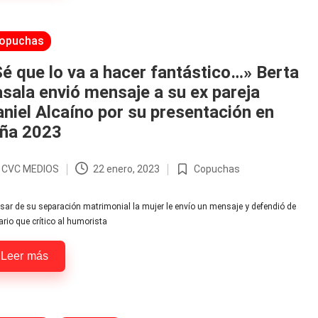
licada
opuchas
é que lo va a hacer fantástico…» Berta
sala envió mensaje a su ex pareja
niel Alcaíno por su presentación en
iña 2023
r
CVC MEDIOS
22 enero, 2023
Copuchas
licado
Publicada
en
sar de su separación matrimonial la mujer le envío un mensaje y defendió de
rio que crítico al humorista
Leer más