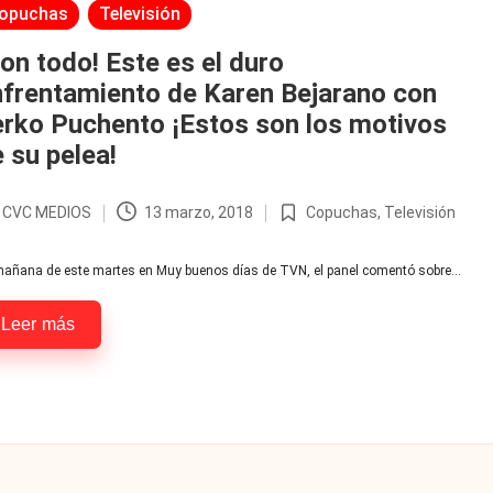
licada
opuchas
Televisión
on todo! Este es el duro
nfrentamiento de Karen Bejarano con
rko Puchento ¡Estos son los motivos
 su pelea!
r
CVC MEDIOS
13 marzo, 2018
Copuchas
,
Televisión
licado
Publicada
en
mañana de este martes en Muy buenos días de TVN, el panel comentó sobre…
Leer más