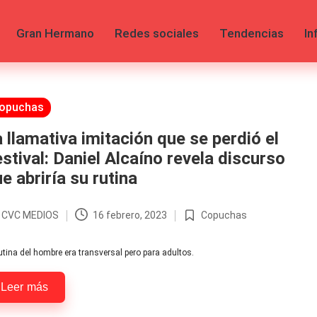
Gran Hermano
Redes sociales
Tendencias
In
licada
opuchas
 llamativa imitación que se perdió el
stival: Daniel Alcaíno revela discurso
e abriría su rutina
r
CVC MEDIOS
16 febrero, 2023
Copuchas
licado
Publicada
en
utina del hombre era transversal pero para adultos.
Leer más