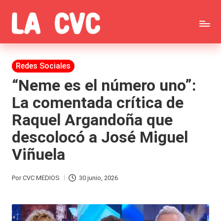
Saltar
C
al
Todas
o
contenido
las
Publicada
Redes Sociales
p
en
noticias
“Neme es el número uno”:
u
La comentada crítica de
de
c
Raquel Argandoña que
la
h
descolocó a José Miguel
farándula,
a
Viñuela
Realitys,
s
Tierra
y
Por
CVC MEDIOS
30 junio, 2026
Publicado
Brava,
F
por
Gran
ar