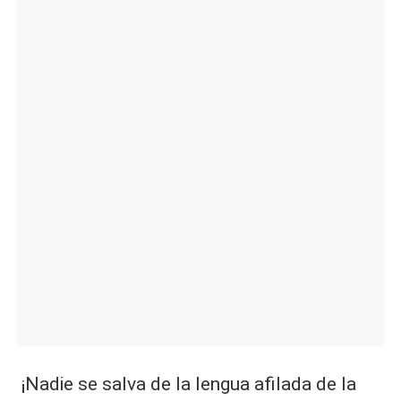
|
L
a
C
V
C
¡Nadie se salva de la lengua afilada de la