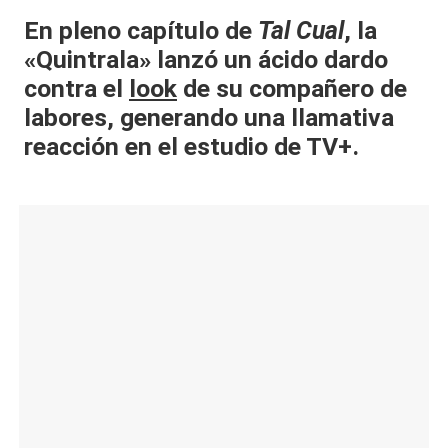
al
En pleno capítulo de
Tal Cual
, la
«Quintrala» lanzó un ácido dardo
it
contra el
look
de su compañero de
y
labores, generando una llamativa
s,
reacción en el estudio de TV+.
T
V
y
R
e
d
e
s