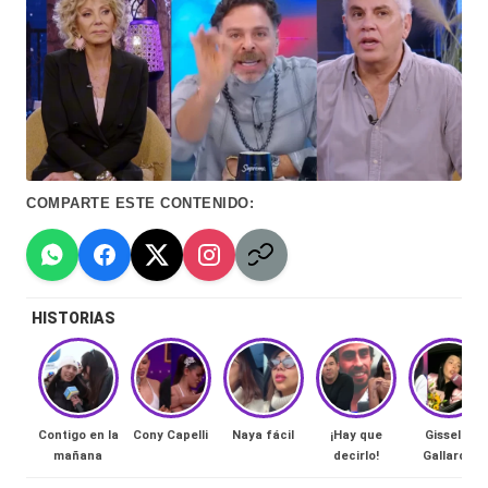
Hermano
á
-
n
d
Tendencias
ul
-
a
Exclusivas
COMPARTE ESTE CONTENIDO:
C
-
hi
Tv
le
y
HISTORIAS
n
redes
a
-
🔥
lacvc.com
R
Contigo en la
Cony Capelli
Naya fácil
¡Hay que
Gissella
-
mañana
decirlo!
Gallardo
e