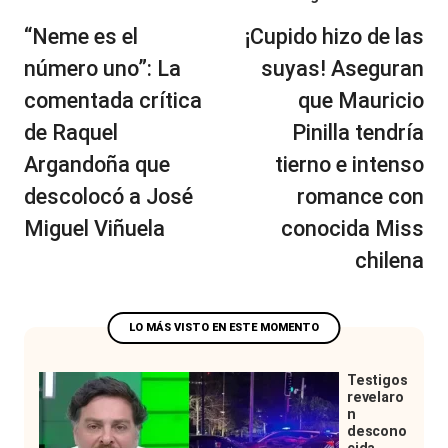
de
“Neme es el
¡Cupido hizo de las
entradas
número uno”: La
suyas! Aseguran
comentada crítica
que Mauricio
de Raquel
Pinilla tendría
Argandoña que
tierno e intenso
descolocó a José
romance con
Miguel Viñuela
conocida Miss
chilena
Testigos
revelaro
n
descono