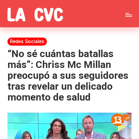
Saltar
C
al
Todas
o
contenido
las
Publicada
Redes Sociales
p
en
noticias
“No sé cuántas batallas
u
más”: Chriss Mc Millan
de
c
preocupó a sus seguidores
la
h
tras revelar un delicado
farándula,
a
momento de salud
Realitys,
s
Tierra
y
Brava,
F
Gran
ar