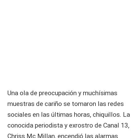
|
L
a
C
V
C
Una ola de preocupación y muchísimas
muestras de cariño se tomaron las redes
sociales en las últimas horas, chiquillos. La
conocida periodista y exrostro de Canal 13,
Chriss Mc Millan
, encendió las alarmas