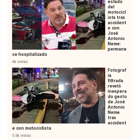
estado
del
motocicl
ista tras
accident
e con
José
Antonio
Neme:
permane
ce hospitalizado
6k vistas
Fotograf
ía
filtrada
reveló
inespera
do gesto
de José
Antonio
Neme
tras
accident
e con motociclista
5.5k vistas