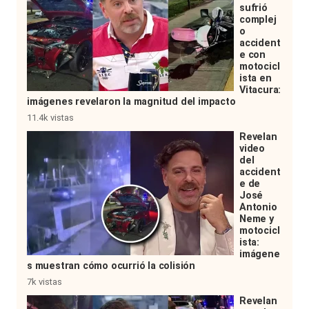
sufrió
complej
o
accident
e con
motocicl
ista en
Vitacura:
imágenes revelaron la magnitud del impacto
11.4k vistas
Revelan
video
del
accident
e de
José
Antonio
Neme y
motocicl
ista:
imágene
s muestran cómo ocurrió la colisión
7k vistas
Revelan