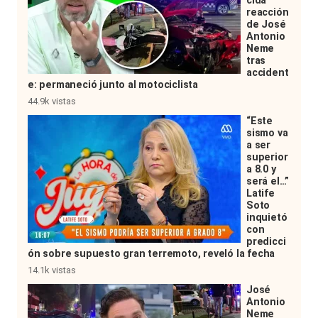
cida
reacción
de José
Antonio
Neme
tras
accident
e: permaneció junto al motociclista
44.9k vistas
“Este
sismo va
a ser
superior
a 8.0 y
será el…”
Latife
Soto
inquietó
con
predicci
ón sobre supuesto gran terremoto, reveló la fecha
14.1k vistas
José
Antonio
Neme