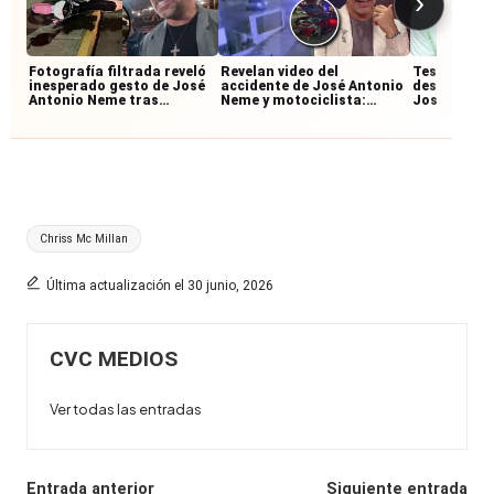
›
Fotografía filtrada reveló
Revelan video del
Testigos re
inesperado gesto de José
accidente de José Antonio
desconocid
Antonio Neme tras
Neme y motociclista:
José Anton
accidente con
imágenes muestran cómo
accidente:
motociclista
ocurrió la colisión
junto al mo
Etiquetas:
Chriss Mc Millan
Última actualización el 30 junio, 2026
CVC MEDIOS
Ver todas las entradas
Navegación
Entrada anterior
Siguiente entrada