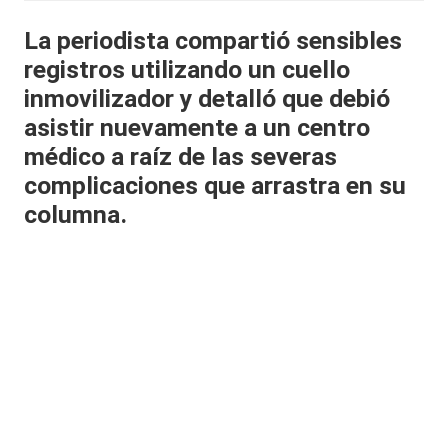
al
La periodista compartió sensibles
it
registros utilizando un cuello
y
inmovilizador y detalló que debió
asistir nuevamente a un centro
s,
médico a raíz de las severas
T
complicaciones que arrastra en su
V
columna.
y
R
e
d
e
s