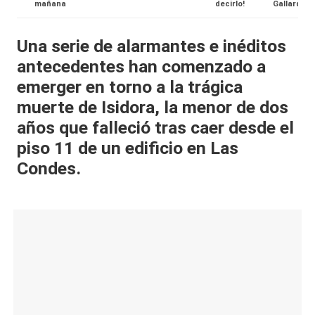
mañana
decirlo!
Gallardo
al
it
Una serie de alarmantes e inéditos
antecedentes han comenzado a
y
emerger en torno a la trágica
s,
muerte de Isidora, la menor de dos
T
años que falleció tras caer desde el
V
piso 11 de un edificio en Las
y
Condes.
R
e
d
e
s