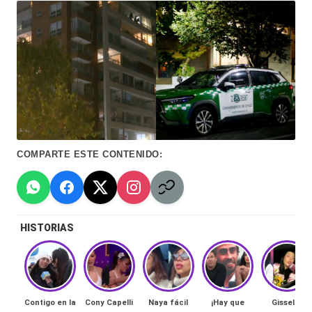
Hermano
á
-
n
d
Tendencias
ul
-
a
Exclusivas
C
-
COMPARTE ESTE CONTENIDO:
hi
Tv
le
y
n
redes
HISTORIAS
a
-
🔥
lacvc.com
R
-
e
Contigo en la
Cony Capelli
Naya fácil
¡Hay que
Gissella