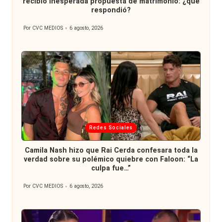
recibió inesperada propuesta de matrimonio: ¿qué
respondió?
Por
CVC MEDIOS
6 agosto, 2026
Publicado
por
Publicada
Redes Sociales
en
Camila Nash hizo que Rai Cerda confesara toda la
verdad sobre su polémico quiebre con Faloon: “La
culpa fue…”
Por
CVC MEDIOS
6 agosto, 2026
Publicado
por