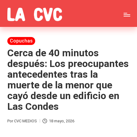
Saltar
C
al
Todas
o
contenido
las
Publicada
Copuchas
p
en
noticias
Cerca de 40 minutos
u
después: Los preocupantes
de
c
antecedentes tras la
la
h
muerte de la menor que
farándula,
a
cayó desde un edificio en
Realitys,
s
Las Condes
Tierra
y
Brava,
F
Por
CVC MEDIOS
18 mayo, 2026
Publicado
Gran
ar
por