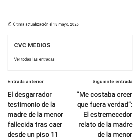
Última actualización el 18 mayo, 2026
CVC MEDIOS
Ver todas las entradas
Navegación
Entrada anterior
Siguiente entrada
de
El desgarrador
“Me costaba creer
entradas
testimonio de la
que fuera verdad”:
madre de la menor
El estremecedor
fallecida tras caer
relato de la madre
desde un piso 11
de la menor