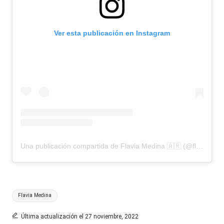
Ver esta publicación en Instagram
Una publicación compartida de Flavia Medina 🇦🇷 (@flaviamedina__)
Etiquetas:
Flavia Medina
Última actualización el 27 noviembre, 2022