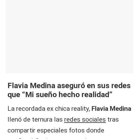
|
L
a
C
V
C
Flavia Medina aseguró en sus redes
que “Mi sueño hecho realidad”
La recordada ex chica reality,
Flavia Medina
llenó de ternura las
redes sociales
tras
compartir especiales fotos donde