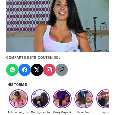
Hermano
á
-
n
d
Tendencias
ul
-
a
Exclusivas
C
-
hi
COMPARTE ESTE CONTENIDO:
Tv
le
y
n
redes
a
HISTORIAS
-
🔥
lacvc.com
R
-
e
Arturo Longton
Contigo en la
Cony Capelli
Naya fácil
¡Hay que