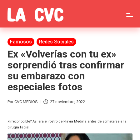
Saltar
C
al
Todas
o
contenido
las
Publicada
Famosos
Redes Sociales
p
en
noticias
Ex «Volverías con tu ex»
u
sorprendió tras confirmar
de
c
su embarazo con
la
h
especiales fotos
farándula,
a
Realitys,
s
Por
CVC MEDIOS
27 noviembre, 2022
Publicado
Tierra
y
por
Brava,
¿Irreconocible? Así era el rostro de Flavia Medina antes de someterse a la
F
cirugía facial
Gran
ar