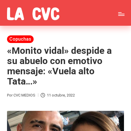
Saltar
C
al
Todas
o
contenido
las
Publicada
Copuchas
p
en
noticias
«Monito vidal» despide a
u
su abuelo con emotivo
de
c
mensaje: «Vuela alto
la
h
Tata…»
farándula,
a
Realitys,
s
Por
CVC MEDIOS
11 octubre, 2022
Publicado
Tierra
y
por
Brava,
F
Gran
ar