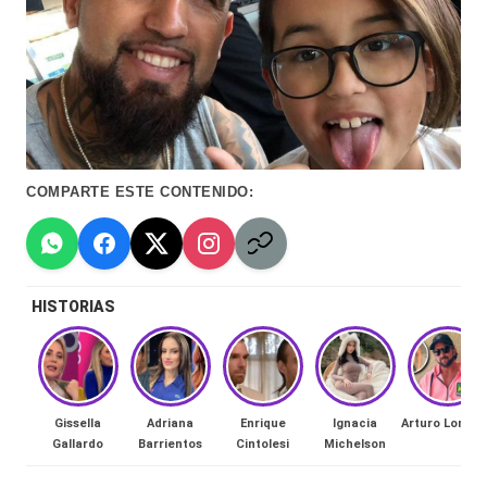
Hermano
á
-
n
d
Tendencias
ul
-
a
Exclusivas
COMPARTE ESTE CONTENIDO:
C
-
hi
Tv
le
y
HISTORIAS
n
redes
a
-
🔥
lacvc.com
Gissella
Adriana
Enrique
Ignacia
Arturo Longto
R
Gallardo
Barrientos
Cintolesi
Michelson
-
e