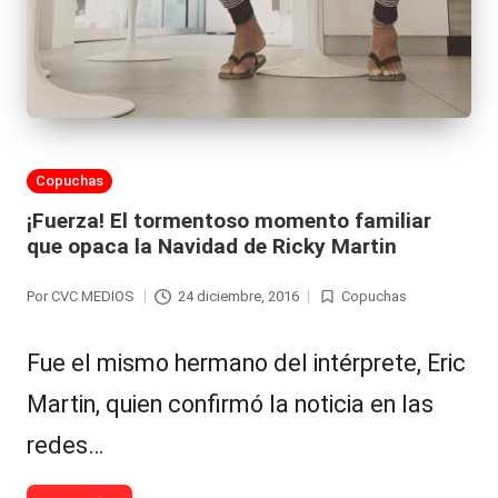
Publicada
Copuchas
en
¡Fuerza! El tormentoso momento familiar
que opaca la Navidad de Ricky Martin
Por
CVC MEDIOS
24 diciembre, 2016
Copuchas
Publicado
Publicada
por
en
Fue el mismo hermano del intérprete, Eric
Martin, quien confirmó la noticia en las
redes…