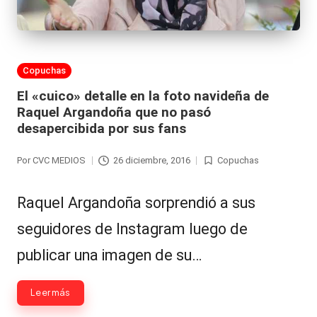
Publicada
Copuchas
en
El «cuico» detalle en la foto navideña de
Raquel Argandoña que no pasó
desapercibida por sus fans
Por
CVC MEDIOS
26 diciembre, 2016
Copuchas
Publicado
Publicada
por
en
Raquel Argandoña sorprendió a sus
seguidores de Instagram luego de
publicar una imagen de su…
Leer más