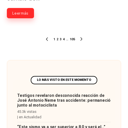
Leer más
Paginación
1
2
3
4
…
105
PÁGINA
SIGUIENTE
de
ANTERIOR
PÁGINA
entradas
Testigos revelaron desconocida reacción de
José Antonio Neme tras accidente: permaneció
junto al motociclista
45.3k vistas
|
en
Actualidad
“Este sismo va a ser superior a 8.0 y será el…”