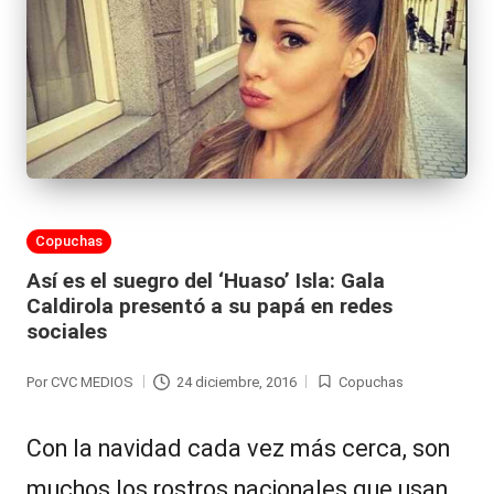
Publicada
Copuchas
en
Así es el suegro del ‘Huaso’ Isla: Gala
Caldirola presentó a su papá en redes
sociales
Por
CVC MEDIOS
24 diciembre, 2016
Copuchas
Publicado
Publicada
por
en
Con la navidad cada vez más cerca, son
muchos los rostros nacionales que usan