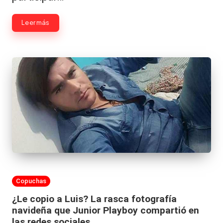
|
L
Leer más
a
C
V
C
Publicada
Copuchas
en
¿Le copio a Luis? La rasca fotografía
navideña que Junior Playboy compartió en
las redes sociales