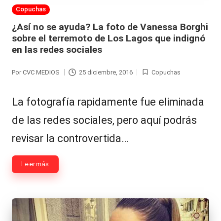
Publicada
Copuchas
en
¿Así no se ayuda? La foto de Vanessa Borghi
sobre el terremoto de Los Lagos que indignó
en las redes sociales
Por
CVC MEDIOS
25 diciembre, 2016
Copuchas
Publicado
Publicada
por
en
La fotografía rapidamente fue eliminada
de las redes sociales, pero aquí podrás
revisar la controvertida…
Leer más