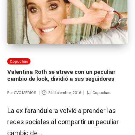
Publicada
Copuchas
en
Valentina Roth se atreve con un peculiar
cambio de look, dividió a sus seguidores
Por
CVC MEDIOS
24 diciembre, 2016
Copuchas
Publicado
Publicada
por
en
La ex farandulera volvió a prender las
redes sociales al compartir un peculiar
cambio de…