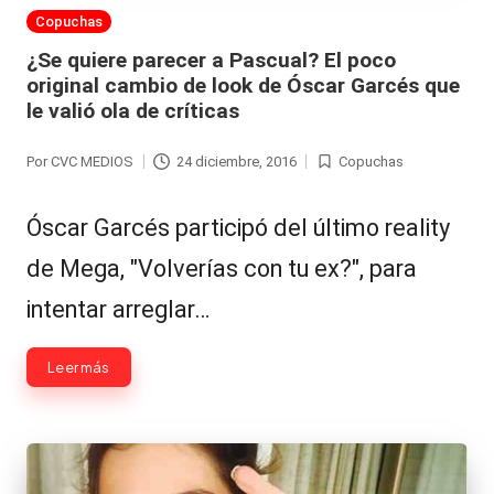
Publicada
Copuchas
en
¿Se quiere parecer a Pascual? El poco
original cambio de look de Óscar Garcés que
le valió ola de críticas
Por
CVC MEDIOS
24 diciembre, 2016
Copuchas
Publicado
Publicada
por
en
Óscar Garcés participó del último reality
de Mega, "Volverías con tu ex?", para
intentar arreglar…
Leer más