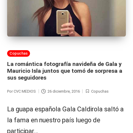
al
it
y
s,
T
Publicada
Copuchas
V
en
La romántica fotografía navideña de Gala y
y
Mauricio Isla juntos que tomó de sorpresa a
sus seguidores
R
e
Por
CVC MEDIOS
26 diciembre, 2016
Copuchas
Publicado
Publicada
d
por
en
La guapa española Gala Caldirola saltó a
e
la fama en nuestro país luego de
s
participar…