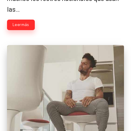
las…
Leer más