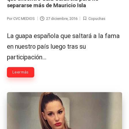
Hermano
á
separarse más de Mauricio Isla
-
n
Por
CVC MEDIOS
27 diciembre, 2016
Copuchas
Publicado
Publicada
d
Tendencias
por
en
ul
La guapa española que saltará a la fama
-
a
en nuestro país luego tras su
Exclusivas
C
participación…
-
hi
Tv
Leer más
le
y
n
redes
a
-
🔥
lacvc.com
R
-
e