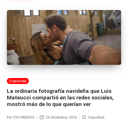
Publicada
Copuchas
en
La ordinaria fotografía navideña que Luis
Mateucci compartió en las redes sociales,
mostró más de lo que querían ver
Por
CVC MEDIOS
25 diciembre, 2016
Copuchas
Publicado
Publicada
por
en