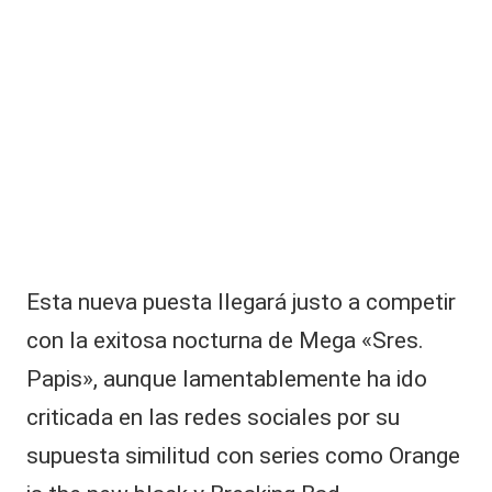
|
a
L
c
tr
a
iz
d
C
e
V
M
e
C
g
a
c
o
n
Esta nueva puesta llegará justo a competir
fi
con la exitosa nocturna de Mega «Sres.
r
m
Papis», aunque lamentablemente ha ido
ó
criticada en las redes sociales por su
el
fi
supuesta similitud con series como Orange
n