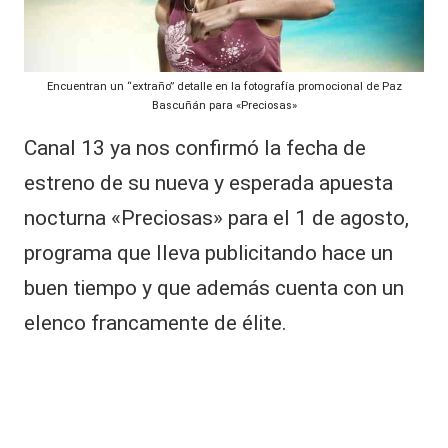
e
al
z
it
a
ñ
Encuentran un “extraño” detalle en la fotografía promocional de Paz
y
o
Bascuñán para «Preciosas»
s
s,
Canal 13 ya nos confirmó la fecha de
ju
T
n
estreno de su nueva y esperada apuesta
t
V
o
nocturna «Preciosas» para el 1 de agosto,
y
s:
programa que lleva publicitando hace un
r
R
e
buen tiempo y que además cuenta con un
e
c
elenco francamente de élite.
o
d
r
d
e
a
s
d
a