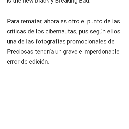
is the new black y Breaking Bad.
d
e
s
u
Para rematar, ahora es otro el punto de las
m
criticas de los cibernautas, pus según ellos
a
tr
una de las fotografías promocionales de
i
m
Preciosas tendría un grave e imperdonable
o
error de edición.
ni
o
y
r
e
v
el
ó
el
m
o