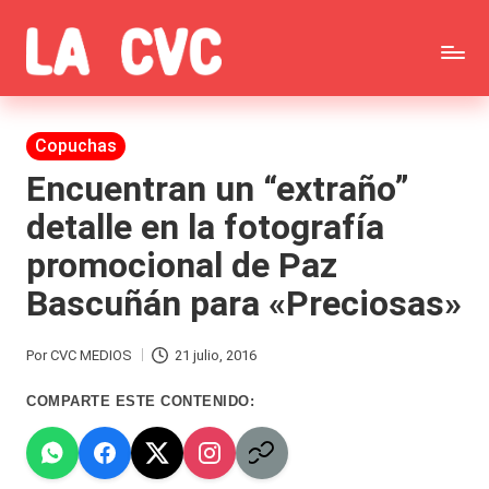
Saltar
C
al
Todas
o
contenido
las
Publicada
Copuchas
p
en
noticias
Encuentran un “extraño”
u
detalle en la fotografía
de
c
promocional de Paz
la
h
Bascuñán para «Preciosas»
farándula,
a
Realitys,
s
Por
CVC MEDIOS
21 julio, 2016
Publicado
Tierra
y
por
COMPARTE ESTE CONTENIDO:
Brava,
F
Gran
ar