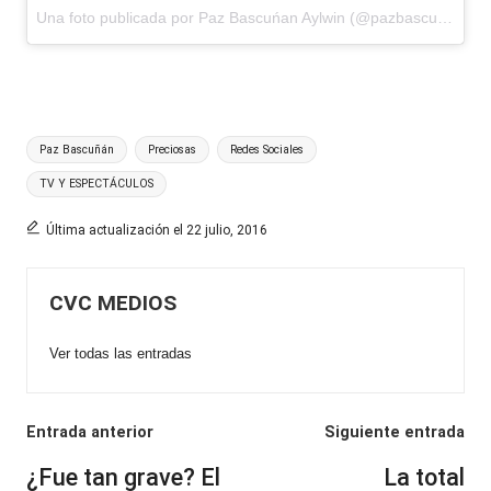
Una foto publicada por Paz Bascuńan Aylwin (@pazbascuactriz)
e
Etiquetas:
Paz Bascuñán
Preciosas
Redes Sociales
TV Y ESPECTÁCULOS
Última actualización el 22 julio, 2016
CVC MEDIOS
Ver todas las entradas
Navegación
Entrada anterior
Siguiente entrada
de
¿Fue tan grave? El
La total