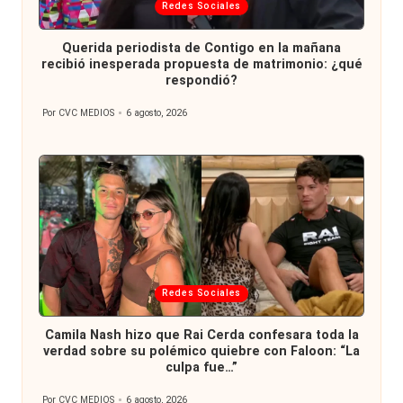
Publicada
Redes Sociales
en
Querida periodista de Contigo en la mañana
recibió inesperada propuesta de matrimonio: ¿qué
respondió?
Por
CVC MEDIOS
6 agosto, 2026
Publicado
por
Publicada
Redes Sociales
en
Camila Nash hizo que Rai Cerda confesara toda la
verdad sobre su polémico quiebre con Faloon: “La
culpa fue…”
Por
CVC MEDIOS
6 agosto, 2026