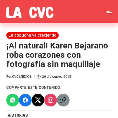
Saltar
C
al
Todas
o
contenido
las
Publicada
La copucha va creciendo
p
en
noticias
¡Al natural! Karen Bejarano
u
roba corazones con
de
c
fotografía sin maquillaje
la
h
farándula,
a
Por
CVC MEDIOS
26 diciembre, 2015
Publicado
Realitys,
s
por
COMPARTE ESTE CONTENIDO:
Tierra
y
Brava,
F
Gran
ar
HISTORIAS