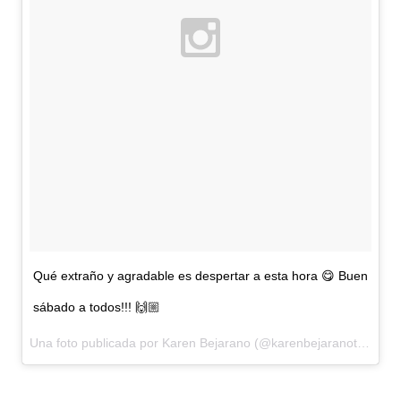
Qué extraño y agradable es despertar a esta hora 😋 Buen
sábado a todos!!! 🙌🏼
Una foto publicada por Karen Bejarano (@karenbejaranotv) el
26