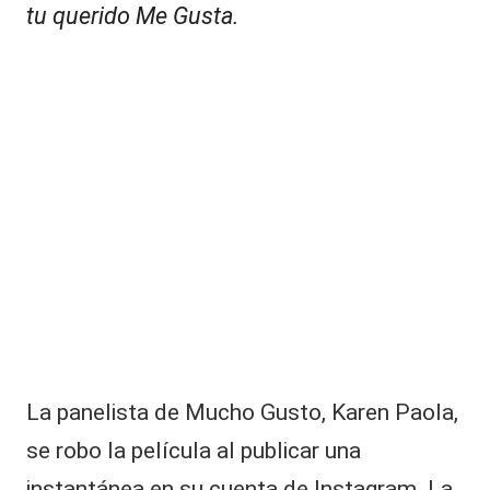
|
tu querido Me Gusta.
tr
L
iz
d
a
e
C
M
e
V
g
C
a
c
o
n
fi
r
m
ó
el
fi
La panelista de Mucho Gusto, Karen Paola,
n
se robo la película al publicar una
d
e
instantánea en su cuenta de Instagram. La