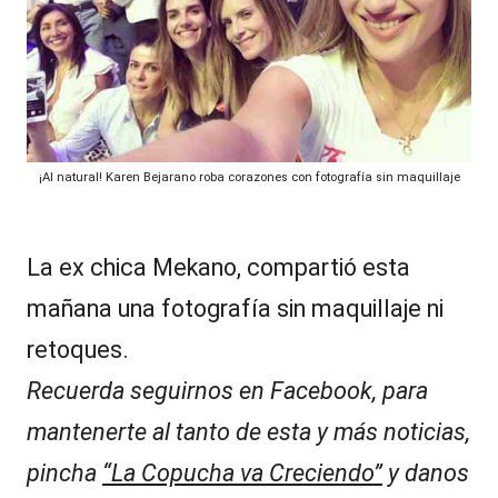
z
al
a
ñ
it
o
s
y
ju
s,
n
t
T
¡Al natural! Karen Bejarano roba corazones con fotografía sin maquillaje
o
V
s:
r
y
La ex chica Mekano, compartió esta
e
R
c
mañana una fotografía sin maquillaje ni
o
e
r
retoques.
d
d
Recuerda seguirnos en Facebook, para
a
e
d
mantenerte al tanto de esta y más noticias,
a
s
a
pincha
“La Copucha va Creciendo”
y danos
c