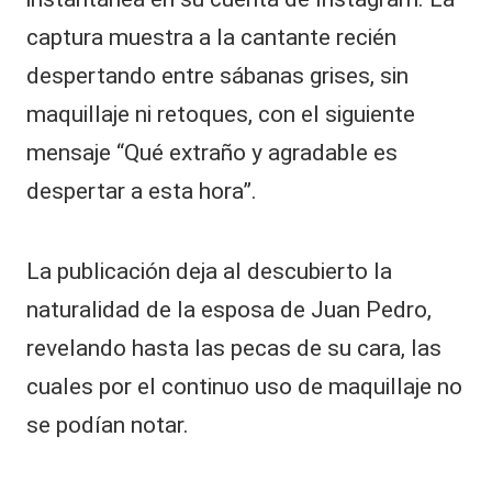
s
u
captura muestra a la cantante recién
m
despertando entre sábanas grises, sin
a
tr
maquillaje ni retoques, con el siguiente
i
mensaje “Qué extraño y agradable es
m
o
despertar a esta hora”.
ni
o
y
La publicación deja al descubierto la
r
e
naturalidad de la esposa de Juan Pedro,
v
revelando hasta las pecas de su cara, las
el
ó
cuales por el continuo uso de maquillaje no
el
m
se podían notar.
o
ti