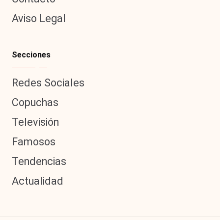
|
L
Aviso Legal
a
C
Secciones
V
Redes Sociales
C
Copuchas
Televisión
Famosos
Tendencias
Actualidad