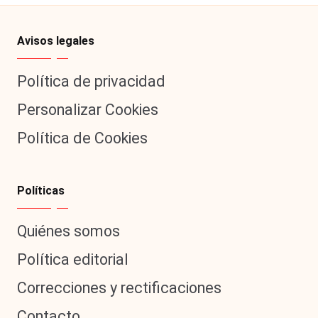
al
it
Avisos legales
y
Política de privacidad
s,
Personalizar Cookies
T
Política de Cookies
V
y
R
Políticas
e
Quiénes somos
d
Política editorial
e
Correcciones y rectificaciones
s
Contacto