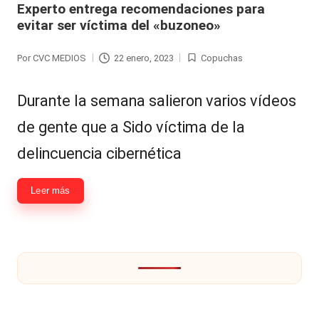
Experto entrega recomendaciones para
Hermano
á
evitar ser víctima del «buzoneo»
-
n
Por
CVC MEDIOS
22 enero, 2023
Copuchas
d
Tendencias
Publicado
Publicada
por
en
ul
-
Durante la semana salieron varios vídeos
a
Exclusivas
de gente que a Sido víctima de la
C
-
delincuencia cibernética
hi
Tv
le
y
Leer más
n
redes
a
-
🔥
lacvc.com
R
-
e