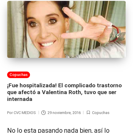
Publicada
Copuchas
en
¡Fue hospitalizada! El complicado trastorno
que afectó a Valentina Roth, tuvo que ser
internada
Por
CVC MEDIOS
29 noviembre, 2016
Copuchas
Publicado
Publicada
por
en
No lo esta pasando nada bien, así lo