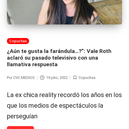
Publicada
Copuchas
en
¿Aún te gusta la farándula…?”: Vale Roth
aclaró su pasado televisivo con una
llamativa respuesta
Por
CVC MEDIOS
19 julio, 2022
Copuchas
Publicado
Publicada
por
en
La ex chica reality recordó los años en los
que los medios de espectáculos la
perseguían