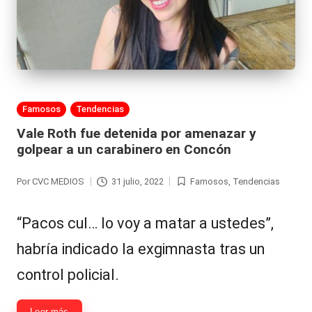
Publicada
Famosos
Tendencias
en
Vale Roth fue detenida por amenazar y
golpear a un carabinero en Concón
Por
CVC MEDIOS
31 julio, 2022
Famosos
,
Tendencias
Publicado
Publicada
por
en
“Pacos cul… lo voy a matar a ustedes”,
habría indicado la exgimnasta tras un
control policial.
Leer más