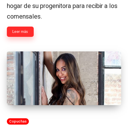
|
hogar de su progenitora para recibir a los
L
comensales.
a
C
Leer más
V
C
Publicada
Copuchas
en