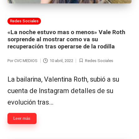
Publicada
Redes Sociales
en
«La noche estuvo mas o menos» Vale Roth
sorprende al mostrar como va su
recuperación tras operarse de la rodilla
Por
CVC MEDIOS
10 abril, 2022
Redes Sociales
Publicado
Publicada
por
en
La bailarina, Valentina Roth, subió a su
cuenta de Instagram detalles de su
evolución tras…
Leer más