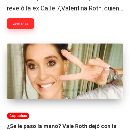
reveló la ex Calle 7,Valentina Roth, quien…
Leer más
Publicada
Copuchas
en
¿Se le paso la mano? Vale Roth dejó con la