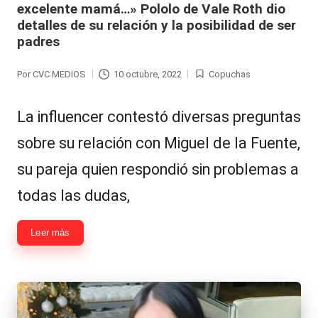
excelente mamá…» Pololo de Vale Roth dio
Hermano
á
detalles de su relación y la posibilidad de ser
-
n
padres
d
Tendencias
Por
CVC MEDIOS
10 octubre, 2022
Copuchas
Publicado
Publicada
ul
-
por
en
a
Exclusivas
La influencer contestó diversas preguntas
C
-
sobre su relación con Miguel de la Fuente,
hi
Tv
su pareja quien respondió sin problemas a
le
y
todas las dudas,
n
redes
a
Leer más
-
🔥
lacvc.com
R
-
e