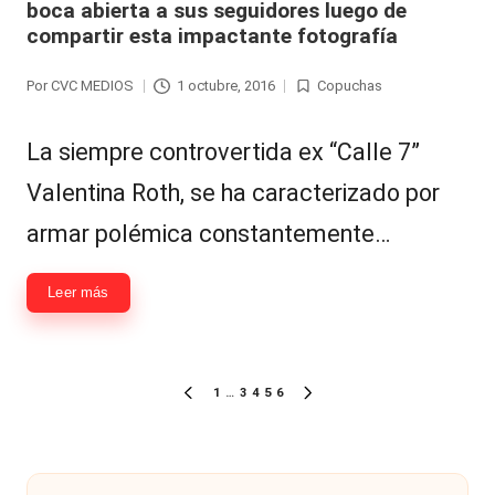
boca abierta a sus seguidores luego de
compartir esta impactante fotografía
Por
CVC MEDIOS
1 octubre, 2016
Copuchas
Publicado
Publicada
por
en
La siempre controvertida ex “Calle 7”
Valentina Roth, se ha caracterizado por
armar polémica constantemente…
Leer más
Paginación
1
…
3
4
5
6
PÁGINA
SIGUIENTE
de
ANTERIOR
PÁGINA
entradas