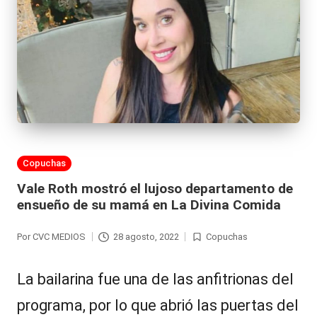
al
it
y
s,
T
V
y
Publicada
Copuchas
en
Vale Roth mostró el lujoso departamento de
R
ensueño de su mamá en La Divina Comida
e
d
Por
CVC MEDIOS
28 agosto, 2022
Copuchas
Publicado
Publicada
por
en
e
La bailarina fue una de las anfitrionas del
s
programa, por lo que abrió las puertas del