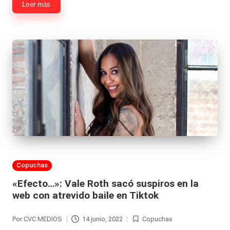
Leer más
Publicada
Copuchas
en
«Efecto…»: Vale Roth sacó suspiros en la
web con atrevido baile en Tiktok
Por
CVC MEDIOS
14 junio, 2022
Copuchas
Publicado
Publicada