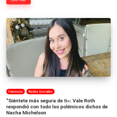
Publicada
Famosos
Redes Sociales
en
“Siéntete más segura de ti»: Vale Roth
respondió con todo los polémicos dichos de
Nacha Michelson