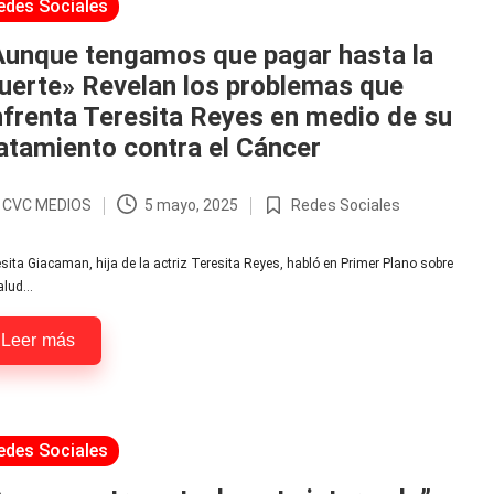
licada
edes Sociales
Aunque tengamos que pagar hasta la
uerte» Revelan los problemas que
frenta Teresita Reyes en medio de su
atamiento contra el Cáncer
r
CVC MEDIOS
5 mayo, 2025
Redes Sociales
licado
Publicada
en
sita Giacaman, hija de la actriz Teresita Reyes, habló en Primer Plano sobre
salud…
Leer más
licada
edes Sociales