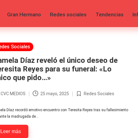
Gran Hermano
Redes sociales
Tendencias
In
licada
edes Sociales
mela Díaz reveló el único deseo de
resita Reyes para su funeral: «Lo
nico que pido…»
r
CVC MEDIOS
25 mayo, 2025
Redes Sociales
licado
Publicada
en
la Díaz recordó emotivo encuentro con Teresita Reyes tras su fallecimiento
ante la madrugada de…
Leer más