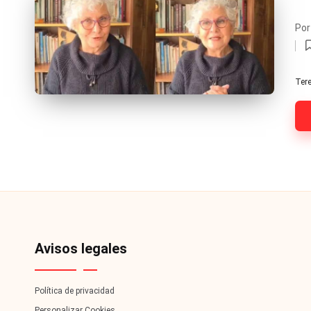
V
Po
C
Pub
por
P
e
Tere
Avisos legales
Política de privacidad
Personalizar Cookies