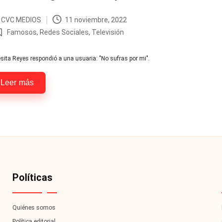
r
CVC MEDIOS
11 noviembre, 2022
licado
Famosos
,
Redes Sociales
,
Televisión
ublicada
n
sita Reyes respondió a una usuaria: "No sufras por mi".
Leer más
Políticas
Quiénes somos
Política editorial