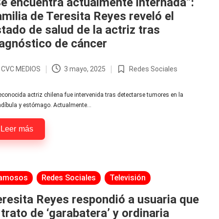
e encuentra actualmente internada”:
milia de Teresita Reyes reveló el
tado de salud de la actriz tras
agnóstico de cáncer
r
CVC MEDIOS
3 mayo, 2025
Redes Sociales
licado
Publicada
en
econocida actriz chilena fue intervenida tras detectarse tumores en la
díbula y estómago. Actualmente…
Leer más
licada
amosos
Redes Sociales
Televisión
resita Reyes respondió a usuaria que
 trato de ‘garabatera’ y ordinaria