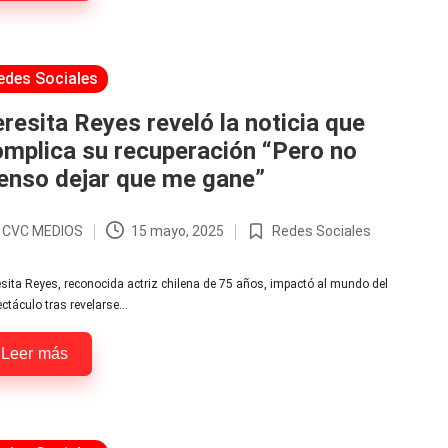
licada
edes Sociales
resita Reyes reveló la noticia que
mplica su recuperación “Pero no
enso dejar que me gane”
r
CVC MEDIOS
15 mayo, 2025
Redes Sociales
licado
Publicada
en
sita Reyes, reconocida actriz chilena de 75 años, impactó al mundo del
ctáculo tras revelarse…
Leer más