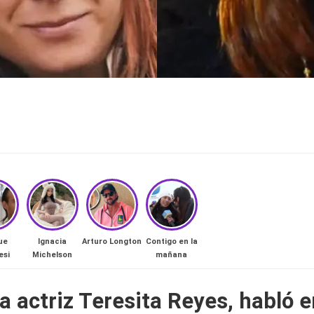
ue
Ignacia
Arturo Longton
Contigo en la
esi
Michelson
mañana
la actriz Teresita Reyes, habló 