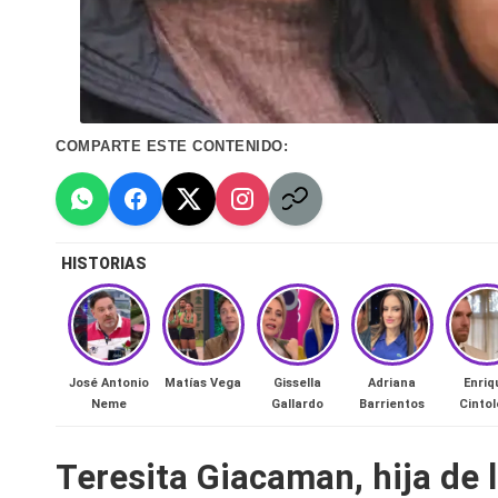
n
a
🔥
COMPARTE ESTE CONTENIDO:
R
e
al
HISTORIAS
it
y
José Antonio
Matías Vega
Gissella
Adriana
Enriq
Neme
Gallardo
Barrientos
Cintol
s,
T
Teresita Giacaman, hija de 