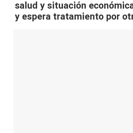
V
salud y situación económic
y espera tratamiento por ot
y
R
e
d
e
s |
L
a
C