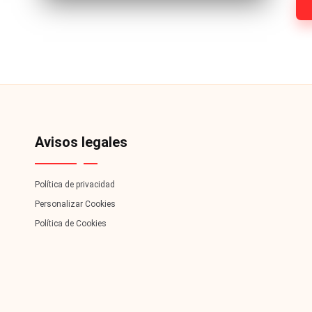
redes
F
-
lacvc.com
ar
-
á
n
d
Avisos legales
ul
Política de privacidad
a
Personalizar Cookies
Política de Cookies
C
hi
le