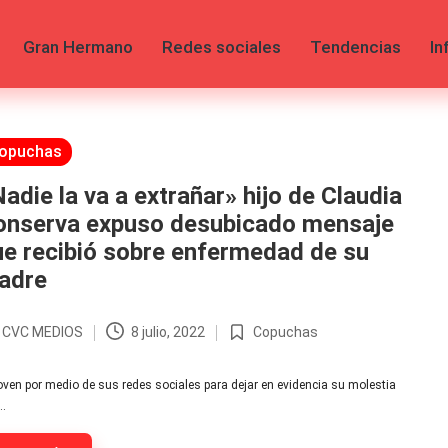
Gran Hermano
Redes sociales
Tendencias
In
licada
opuchas
adie la va a extrañar» hijo de Claudia
onserva expuso desubicado mensaje
e recibió sobre enfermedad de su
adre
r
CVC MEDIOS
8 julio, 2022
Copuchas
licado
Publicada
en
joven por medio de sus redes sociales para dejar en evidencia su molestia
…