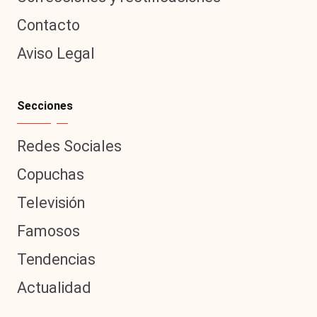
|
L
Contacto
a
Aviso Legal
C
V
Secciones
C
Redes Sociales
Copuchas
Televisión
Famosos
Tendencias
Actualidad