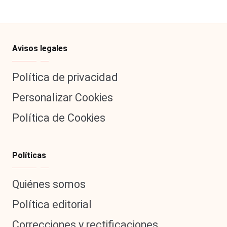
al
it
y
Avisos legales
s,
Política de privacidad
T
Personalizar Cookies
V
Política de Cookies
y
R
e
Políticas
d
Quiénes somos
e
Política editorial
s
Correcciones y rectificaciones