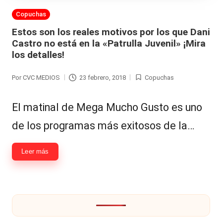
Hermano
á
Publicada
Copuchas
-
n
en
Estos son los reales motivos por los que Dani
d
Tendencias
Castro no está en la «Patrulla Juvenil» ¡Mira
los detalles!
ul
-
a
Por
CVC MEDIOS
23 febrero, 2018
Copuchas
Exclusivas
Publicado
Publicada
C
por
en
-
El matinal de Mega Mucho Gusto es uno
hi
Tv
de los programas más exitosos de la…
le
y
n
redes
Leer más
a
-
🔥
lacvc.com
R
-
e