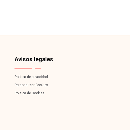
redes
F
-
lacvc.com
ar
-
á
n
d
Avisos legales
ul
Política de privacidad
a
Personalizar Cookies
Política de Cookies
C
hi
le