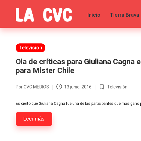
Inicio
Tierra Brava
Saltar
al
C
Todas
contenido
las
o
noticias
de
Publicada
Televisión
p
la
en
farándula,
Ola de críticas para Giuliana Cagna 
u
Realitys,
para Mister Chile
Tierra
c
Brava,
Gran
Por
CVC MEDIOS
13 junio, 2016
Televisión
Publicado
Publicada
Hermano
h
por
en
-
Es cierto que Giuliana Cagna fue una de las participantes que más ganó
Tendencias
a
-
Leer más
Exclusivas
s
-
Tv
y
y