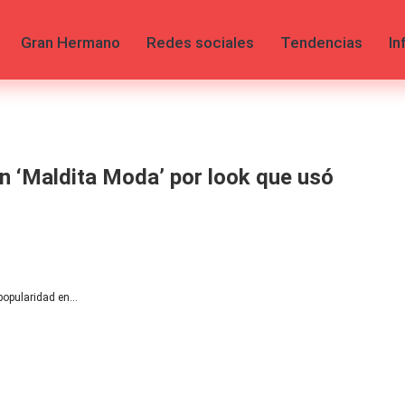
Gran Hermano
Redes sociales
Tendencias
In
en ‘Maldita Moda’ por look que usó
 popularidad en…