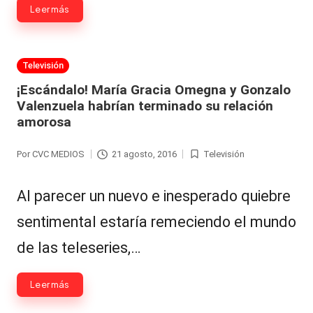
|
Leer más
L
a
Publicada
Televisión
C
en
¡Escándalo! María Gracia Omegna y Gonzalo
V
Valenzuela habrían terminado su relación
C
amorosa
Por
CVC MEDIOS
21 agosto, 2016
Televisión
Publicado
Publicada
por
en
Al parecer un nuevo e inesperado quiebre
sentimental estaría remeciendo el mundo
de las teleseries,…
Leer más