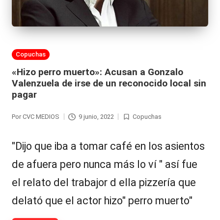
al
it
y
Publicada
Copuchas
s,
en
«Hizo perro muerto»: Acusan a Gonzalo
T
Valenzuela de irse de un reconocido local sin
pagar
V
y
Por
CVC MEDIOS
9 junio, 2022
Copuchas
Publicado
Publicada
R
por
en
"Dijo que iba a tomar café en los asientos
e
de afuera pero nunca más lo ví " así fue
d
el relato del trabajor d ella pizzería que
e
delató que el actor hizo" perro muerto"
s