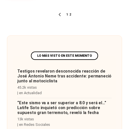
Paginación
1
2
PÁGINA
de
ANTERIOR
entradas
Testigos revelaron desconocida reacción de
José Antonio Neme tras accidente: permaneció
junto al motociclista
45.2k vistas
|
en
Actualidad
“Este sismo va a ser superior a 8.0 y será el…”
Latife Soto inquietó con predicción sobre
supuesto gran terremoto, reveló la fecha
13k vistas
|
en
Redes Sociales