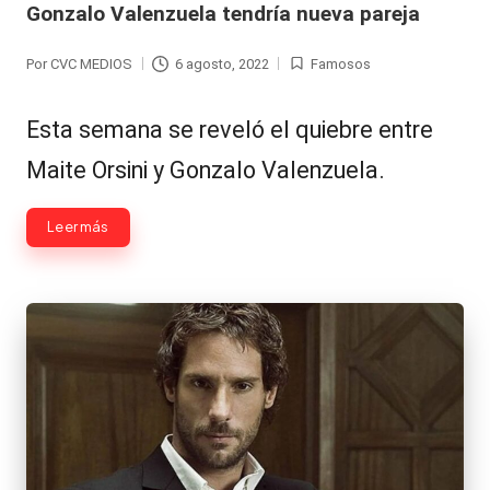
Gonzalo Valenzuela tendría nueva pareja
Hermano
á
-
n
Por
CVC MEDIOS
6 agosto, 2022
Famosos
Publicado
Publicada
d
Tendencias
por
en
Esta semana se reveló el quiebre entre
ul
-
Maite Orsini y Gonzalo Valenzuela.
a
Exclusivas
C
-
Leer más
hi
Tv
le
y
n
redes
a
-
🔥
lacvc.com
R
-
e