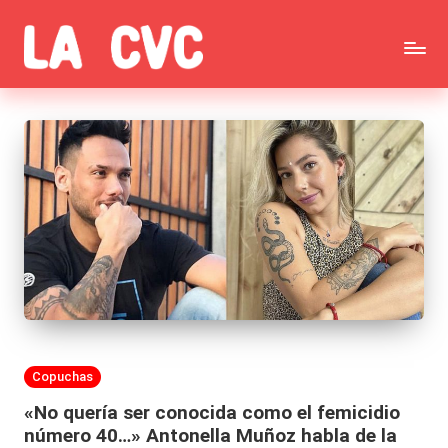
Saltar
C
al
Todas
o
contenido
las
p
noticias
u
de
c
la
h
farándula,
a
Realitys,
s
Tierra
y
Publicada
Copuchas
Brava,
F
en
«No quería ser conocida como el femicidio
Gran
ar
número 40…» Antonella Muñoz habla de la