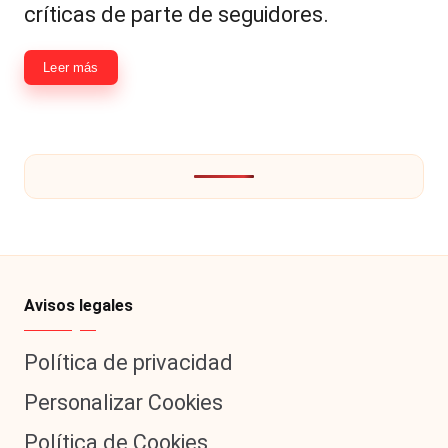
|
críticas de parte de seguidores.
L
a
Leer más
C
V
C
Avisos legales
Política de privacidad
Personalizar Cookies
Política de Cookies