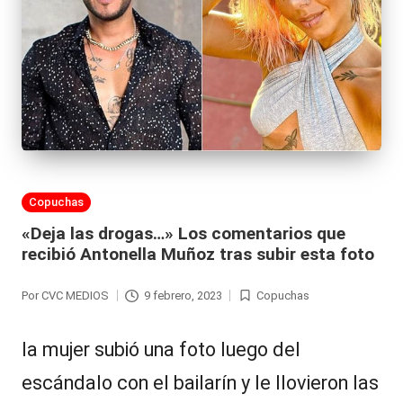
al
it
y
s,
T
V
Publicada
Copuchas
y
en
«Deja las drogas…» Los comentarios que
R
recibió Antonella Muñoz tras subir esta foto
e
Por
CVC MEDIOS
9 febrero, 2023
Copuchas
d
Publicado
Publicada
por
en
e
la mujer subió una foto luego del
s
escándalo con el bailarín y le llovieron las