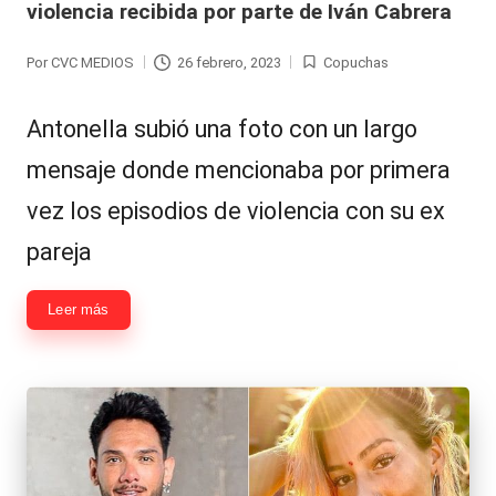
violencia recibida por parte de Iván Cabrera
Hermano
á
-
n
Por
CVC MEDIOS
26 febrero, 2023
Copuchas
Publicado
Publicada
d
Tendencias
por
en
Antonella subió una foto con un largo
ul
-
mensaje donde mencionaba por primera
a
Exclusivas
vez los episodios de violencia con su ex
C
-
pareja
hi
Tv
le
y
Leer más
n
redes
a
-
🔥
lacvc.com
R
-
e