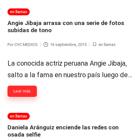
Publicada
en llamas
en
Angie Jibaja arrasa con una serie de fotos
subidas de tono
Por
CVC MEDIOS
16 septiembre, 2015
en llamas
Publicado
Publicada
por
en
La conocida actriz peruana Angie Jibaja,
salto a la fama en nuestro país luego de…
Leer más
Publicada
en llamas
en
Daniela Aránguiz enciende las redes con
osada selfie