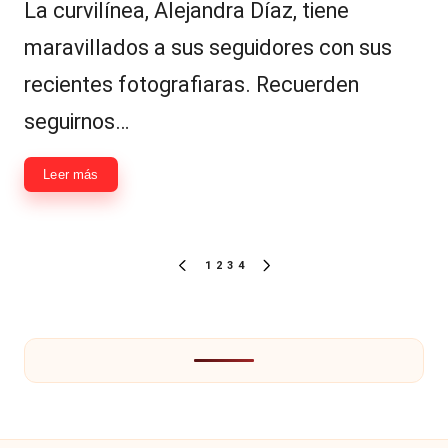
La curvilínea, Alejandra Díaz, tiene
maravillados a sus seguidores con sus
recientes fotografiaras. Recuerden
seguirnos…
Leer más
Paginación
1
2
3
4
PÁGINA
SIGUIENTE
de
ANTERIOR
PÁGINA
entradas