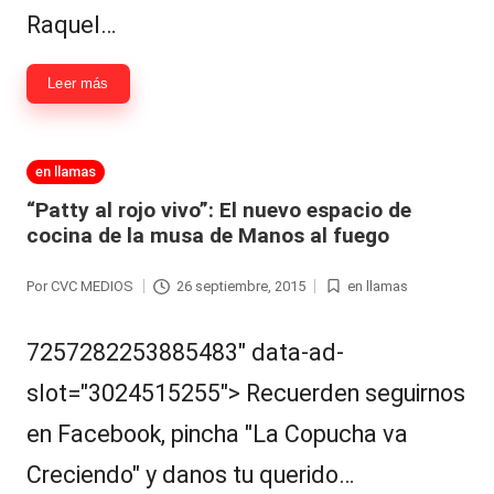
Raquel…
Leer más
Publicada
en llamas
en
“Patty al rojo vivo”: El nuevo espacio de
cocina de la musa de Manos al fuego
Por
CVC MEDIOS
26 septiembre, 2015
en llamas
Publicado
Publicada
por
en
7257282253885483" data-ad-
slot="3024515255"> Recuerden seguirnos
en Facebook, pincha "La Copucha va
Creciendo" y danos tu querido…