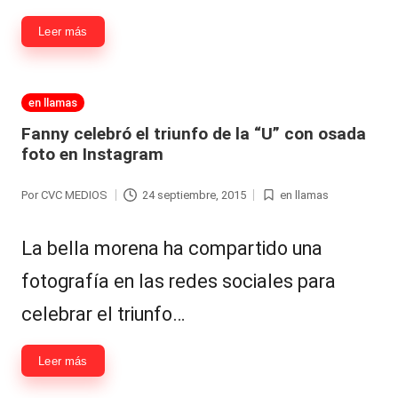
Leer más
Publicada
en llamas
en
Fanny celebró el triunfo de la “U” con osada
foto en Instagram
Por
CVC MEDIOS
24 septiembre, 2015
en llamas
Publicado
Publicada
por
en
La bella morena ha compartido una
fotografía en las redes sociales para
celebrar el triunfo…
Leer más