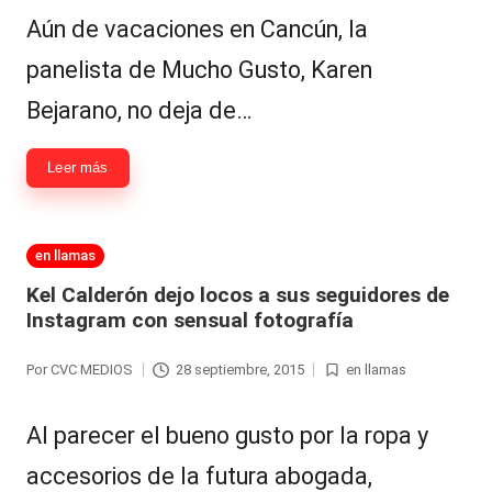
|
Aún de vacaciones en Cancún, la
L
panelista de Mucho Gusto, Karen
a
Bejarano, no deja de…
C
V
Leer más
C
Publicada
en llamas
en
Kel Calderón dejo locos a sus seguidores de
Instagram con sensual fotografía
Por
CVC MEDIOS
28 septiembre, 2015
en llamas
Publicado
Publicada
por
en
Al parecer el bueno gusto por la ropa y
accesorios de la futura abogada,