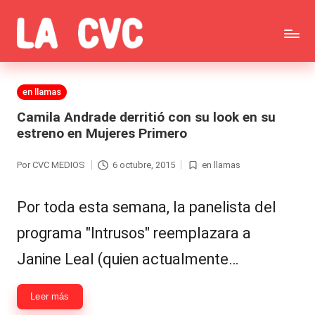
Saltar
C
al
Todas
o
contenido
las
Publicada
en llamas
p
en
noticias
Camila Andrade derritió con su look en su
u
estreno en Mujeres Primero
de
c
la
Por
CVC MEDIOS
6 octubre, 2015
en llamas
Publicado
Publicada
h
por
en
farándula,
a
Por toda esta semana, la panelista del
Realitys,
s
programa "Intrusos" reemplazara a
Tierra
y
Janine Leal (quien actualmente…
Brava,
F
Gran
Leer más
ar