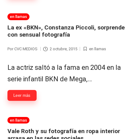
Hermano
á
-
n
Publicada
en llamas
en
d
Tendencias
La ex «BKN», Constanza Piccoli, sorprende
con sensual fotografía
ul
-
a
Exclusivas
Por
CVC MEDIOS
2 octubre, 2015
en llamas
Publicado
Publicada
C
por
en
-
La actriz saltó a la fama en 2004 en la
hi
Tv
serie infantil BKN de Mega,…
le
y
n
redes
Leer más
a
-
🔥
lacvc.com
Publicada
en llamas
R
en
-
Vale Roth y su fotografía en ropa interior
e
arrasa en las redes sociales