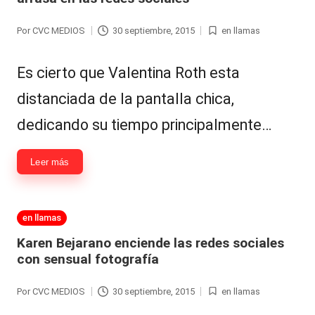
al
Por
CVC MEDIOS
30 septiembre, 2015
en llamas
Publicado
Publicada
it
por
en
y
Es cierto que Valentina Roth esta
s,
distanciada de la pantalla chica,
T
dedicando su tiempo principalmente…
V
y
Leer más
R
e
Publicada
en llamas
en
d
Karen Bejarano enciende las redes sociales
con sensual fotografía
e
s
Por
CVC MEDIOS
30 septiembre, 2015
en llamas
Publicado
Publicada
por
en