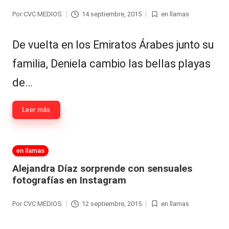
Por
CVC MEDIOS
14 septiembre, 2015
en llamas
Publicado
Publicada
por
en
De vuelta en los Emiratos Árabes junto su
familia, Deniela cambio las bellas playas
de…
Leer más
Publicada
en llamas
en
Alejandra Díaz sorprende con sensuales
fotografías en Instagram
Por
CVC MEDIOS
12 septiembre, 2015
en llamas
Publicado
Publicada
por
en