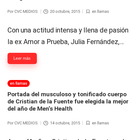
Por
CVC MEDIOS
20 octubre, 2015
en llamas
Publicado
Publicada
por
en
Con una actitud intensa y llena de pasión
la ex Amor a Prueba, Julia Fernández,…
Leer más
Publicada
en llamas
en
Portada del musculoso y tonificado cuerpo
de Cristian de la Fuente fue elegida la mejor
del año de Men’s Health
Por
CVC MEDIOS
14 octubre, 2015
en llamas
Publicado
Publicada
por
en