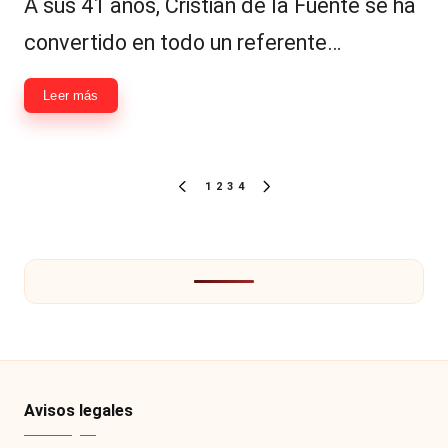
A sus 41 años, Cristian de la Fuente se ha
convertido en todo un referente…
Leer más
Paginación
1
2
3
4
PÁGINA
SIGUIENTE
de
ANTERIOR
PÁGINA
entradas
Avisos legales