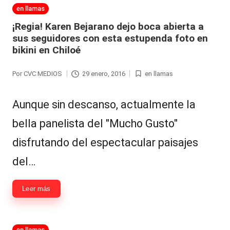
Hermano
á
Publicada
en llamas
en
-
n
¡Regia! Karen Bejarano dejo boca abierta a
sus seguidores con esta estupenda foto en
d
Tendencias
bikini en Chiloé
ul
-
Por
CVC MEDIOS
29 enero, 2016
en llamas
a
Publicado
Publicada
Exclusivas
por
en
C
-
Aunque sin descanso, actualmente la
hi
Tv
bella panelista del "Mucho Gusto"
le
y
disfrutando del espectacular paisajes
n
redes
del…
a
-
🔥
Leer más
lacvc.com
R
-
e
Publicada
en llamas