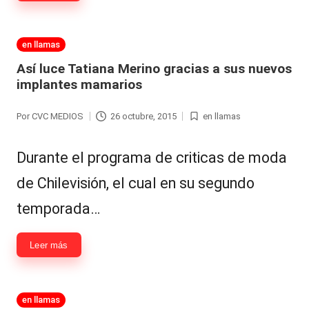
Publicada
en llamas
en
Así luce Tatiana Merino gracias a sus nuevos
implantes mamarios
Por
CVC MEDIOS
26 octubre, 2015
en llamas
Publicado
Publicada
por
en
Durante el programa de criticas de moda
de Chilevisión, el cual en su segundo
temporada…
Leer más
Publicada
en llamas