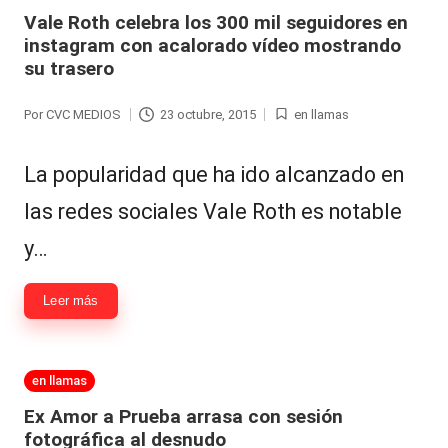
en
Vale Roth celebra los 300 mil seguidores en
instagram con acalorado vídeo mostrando
su trasero
Por
CVC MEDIOS
23 octubre, 2015
en llamas
Publicado
Publicada
por
en
La popularidad que ha ido alcanzado en
las redes sociales Vale Roth es notable
y…
Leer más
Publicada
en llamas
en
Ex Amor a Prueba arrasa con sesión
fotográfica al desnudo