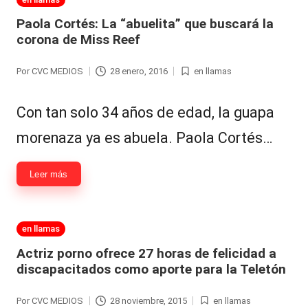
al
en
Paola Cortés: La “abuelita” que buscará la
corona de Miss Reef
it
y
Por
CVC MEDIOS
28 enero, 2016
en llamas
Publicado
Publicada
s,
por
en
Con tan solo 34 años de edad, la guapa
T
V
morenaza ya es abuela. Paola Cortés…
y
Leer más
R
e
Publicada
en llamas
d
en
Actriz porno ofrece 27 horas de felicidad a
e
discapacitados como aporte para la Teletón
s
Por
CVC MEDIOS
28 noviembre, 2015
en llamas
Publicado
Publicada