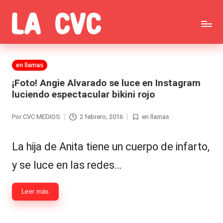
Saltar
C
al
Todas
o
contenido
las
Publicada
en llamas
p
en
noticias
¡Foto! Angie Alvarado se luce en Instagram
u
luciendo espectacular bikini rojo
de
c
la
Por
CVC MEDIOS
2 febrero, 2016
en llamas
Publicado
Publicada
h
por
en
farándula,
a
La hija de Anita tiene un cuerpo de infarto,
Realitys,
s
y se luce en las redes…
Tierra
y
Brava,
Leer más
F
Gran
ar