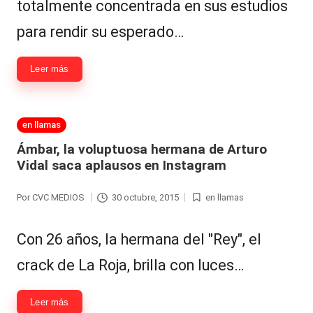
totalmente concentrada en sus estudios
para rendir su esperado…
Leer más
Publicada
en llamas
en
Ámbar, la voluptuosa hermana de Arturo
Vidal saca aplausos en Instagram
Por
CVC MEDIOS
30 octubre, 2015
en llamas
Publicado
Publicada
por
en
Con 26 años, la hermana del "Rey", el
crack de La Roja, brilla con luces…
Leer más