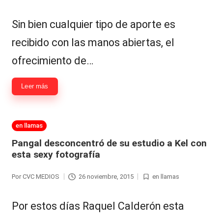
|
por
en
L
Sin bien cualquier tipo de aporte es
a
recibido con las manos abiertas, el
C
ofrecimiento de…
V
C
Leer más
Publicada
en llamas
en
Pangal desconcentró de su estudio a Kel con
esta sexy fotografía
Por
CVC MEDIOS
26 noviembre, 2015
en llamas
Publicado
Publicada
por
en
Por estos días Raquel Calderón esta