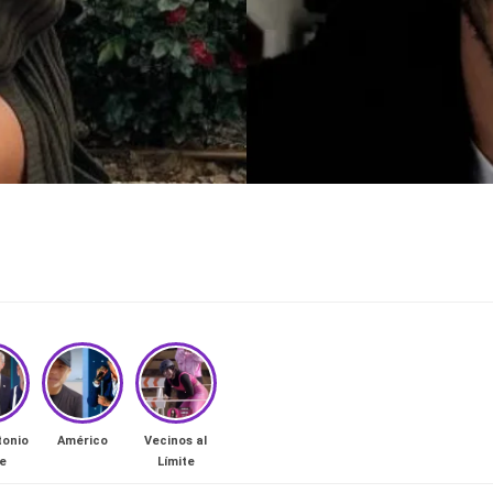
tonio
Américo
Vecinos al
e
Límite