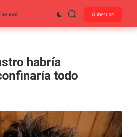
fluencer
Subscribe
stro habría
confinaría todo