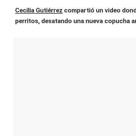
V
Cecilia Gutiérrez
compartió un video donde 
y
perritos, desatando una nueva copucha 
R
e
d
e
s |
L
a
C