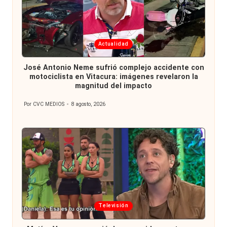
Publicada
Actualidad
en
José Antonio Neme sufrió complejo accidente con
motociclista en Vitacura: imágenes revelaron la
magnitud del impacto
Por
CVC MEDIOS
8 agosto, 2026
Publicado
por
Publicada
Televisión
en