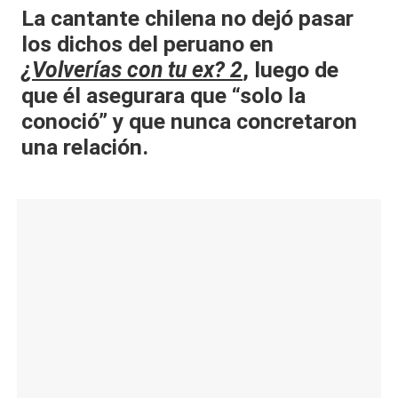
La cantante chilena no dejó pasar
al
los dichos del peruano en
it
¿
Volverías con tu ex? 2
, luego de
y
que él asegurara que “solo la
s,
conoció” y que nunca concretaron
una relación.
T
V
y
R
e
d
e
s