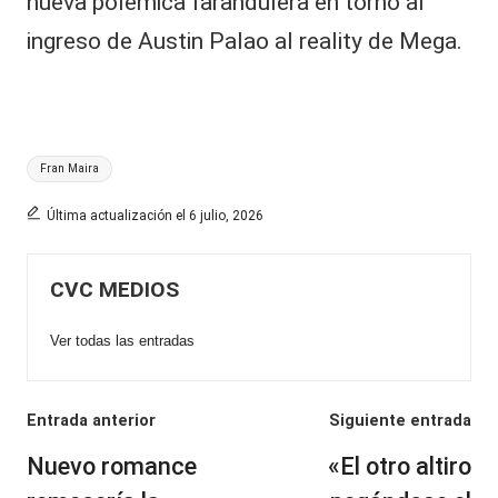
nueva polémica farandulera en torno al
ingreso de Austin Palao al reality de Mega.
Etiquetas:
Fran Maira
Última actualización el 6 julio, 2026
CVC MEDIOS
Ver todas las entradas
Navegación
Entrada anterior
Siguiente entrada
de
Nuevo romance
«El otro altiro
entradas