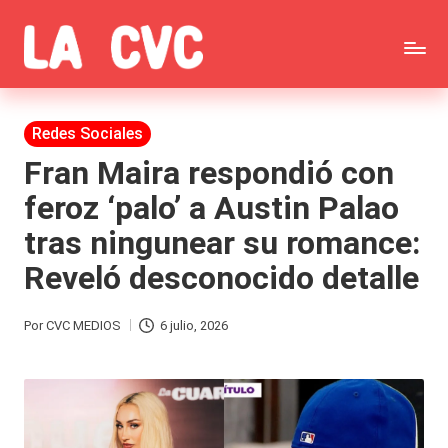
Saltar
C
al
Todas
o
contenido
las
Publicada
Redes Sociales
p
en
noticias
Fran Maira respondió con
u
feroz ‘palo’ a Austin Palao
de
c
tras ningunear su romance:
la
h
Reveló desconocido detalle
farándula,
a
Realitys,
s
Por
CVC MEDIOS
6 julio, 2026
Publicado
Tierra
y
por
Brava,
F
Gran
ar