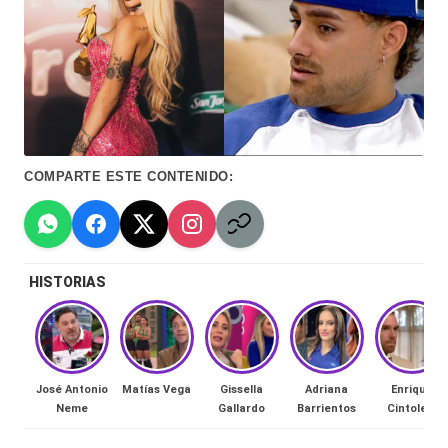
Hermano
á
-
n
d
Tendencias
ul
-
a
Exclusivas
COMPARTE ESTE CONTENIDO:
C
-
hi
Tv
le
y
HISTORIAS
n
redes
a
-
🔥
lacvc.com
José Antonio
Matías Vega
Gissella
Adriana
Enrique
R
Neme
Gallardo
Barrientos
Cintolesi
-
e