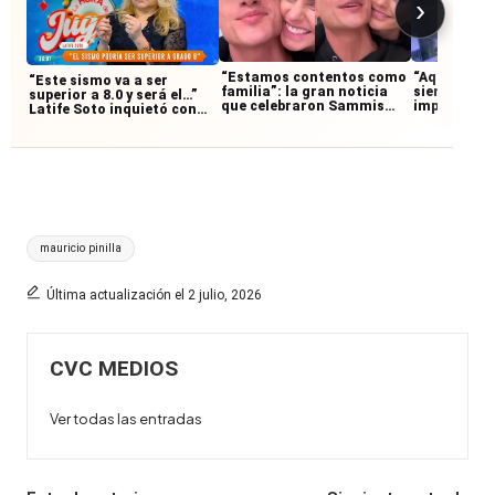
›
“Estamos contentos como
“Aquí estoy
“Este sismo va a ser
familia”: la gran noticia
siempre, lle
superior a 8.0 y será el…”
que celebraron Sammis
imperfeccio
Latife Soto inquietó con
Reyes y Emilia Dides
Antonio Ne
predicción sobre supuesto
silencio y r
gran terremoto, reveló la
clave previo
fecha
Etiquetas:
mauricio pinilla
Última actualización el 2 julio, 2026
CVC MEDIOS
Ver todas las entradas