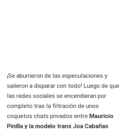
|
L
a
C
V
C
¡Se aburrieron de las especulaciones y
salieron a disparar con todo! Luego de que
las
redes sociales
se encendieran por
completo tras la filtración de unos
coquetos chats privados entre
Mauricio
Pinilla y la modelo trans Joa Cabañas