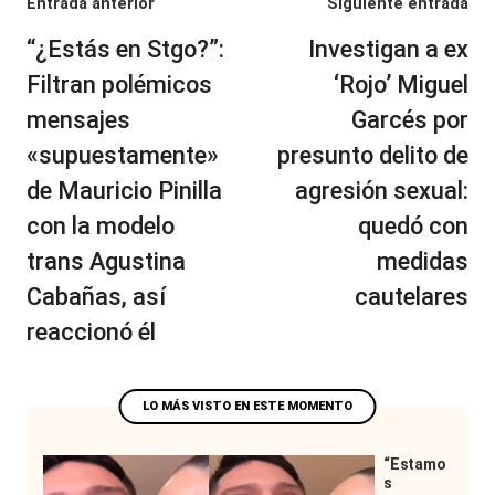
Navegación
Entrada anterior
Siguiente entrada
de
“¿Estás en Stgo?”:
Investigan a ex
entradas
Filtran polémicos
‘Rojo’ Miguel
mensajes
Garcés por
«supuestamente»
presunto delito de
de Mauricio Pinilla
agresión sexual:
con la modelo
quedó con
trans Agustina
medidas
Cabañas, así
cautelares
reaccionó él
“Estamo
s