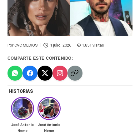
Hermano
á
-
n
d
Tendencias
ul
-
Por
CVC MEDIOS
1 julio, 2026
1.851 visitas
a
Publicado
Exclusivas
por
COMPARTE ESTE CONTENIDO:
C
-
hi
Tv
le
y
HISTORIAS
n
redes
a
-
🔥
lacvc.com
R
José Antonio
José Antonio
-
Neme
Neme
e