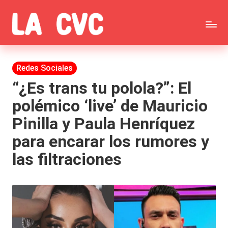
Saltar
C
al
Todas
o
contenido
las
Publicada
Redes Sociales
p
en
noticias
“¿Es trans tu polola?”: El
u
polémico ‘live’ de Mauricio
de
c
Pinilla y Paula Henríquez
la
h
para encarar los rumores y
farándula,
a
las filtraciones
Realitys,
s
Tierra
y
Brava,
F
Gran
ar