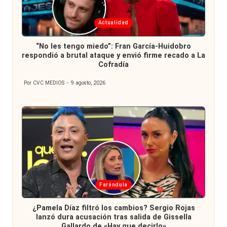
Publicada
Actualidad
en
“No les tengo miedo”: Fran García-Huidobro
respondió a brutal ataque y envió firme recado a La
Cofradía
Por
CVC MEDIOS
9 agosto, 2026
Publicado
por
Publicada
Farándula
en
¿Pamela Díaz filtró los cambios? Sergio Rojas
lanzó dura acusación tras salida de Gissella
Gallardo de «Hay que decirlo»