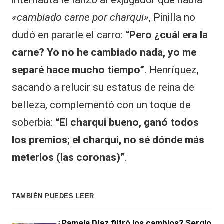
internauta le lanzó al exjugador que había
«cambiado carne por charqui»
, Pinilla no
dudó en pararle el carro:
“Pero ¿cuál era la
carne? Yo no he cambiado nada, yo me
separé hace mucho tiempo”
. Henríquez,
sacando a relucir su estatus de reina de
belleza
, complementó con un toque de
soberbia:
“El charqui bueno, ganó todos
los premios; el charqui, no sé dónde más
meterlos (las coronas)”
.
TAMBIÉN PUEDES LEER
¿Pamela Díaz filtró los cambios? Sergio