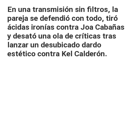
al
En una transmisión sin filtros, la
pareja se defendió con todo, tiró
it
ácidas ironías contra Joa Cabañas
y
y desató una ola de críticas tras
s,
lanzar un desubicado dardo
T
estético contra
Kel Calderón
.
V
y
R
e
d
e
s