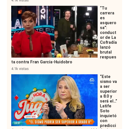
4.1k vistas
“Tu
carrera
es
asquero
sa”:
conduct
or de La
Cofradía
lanzó
brutal
respues
ta contra Fran García-Huidobro
4.1k vistas
“Este
sismo va
a ser
superior
a 8.0 y
será el…”
Latife
Soto
inquietó
con
predicci