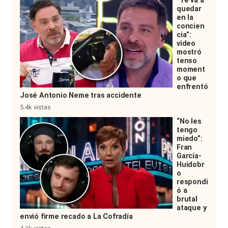
“Te va a
quedar
en la
concien
cia”:
video
mostró
tenso
moment
o que
enfrentó
José Antonio Neme tras accidente
5.4k vistas
“No les
tengo
miedo”:
Fran
García-
Huidobr
o
respondi
ó a
brutal
ataque y
envió firme recado a La Cofradía