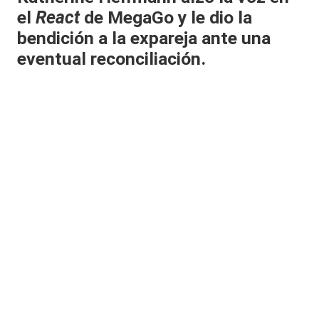
el
React
de MegaGo y le dio la
al
bendición a la expareja ante una
it
eventual reconciliación.
y
s,
T
V
y
R
e
d
e
s