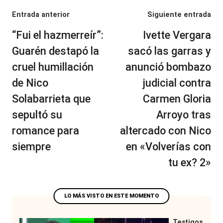
Navegación
Entrada anterior
Siguiente entrada
de
“Fui el hazmerreír”:
Ivette Vergara
entradas
Guarén destapó la
sacó las garras y
cruel humillación
anunció bombazo
de Nico
judicial contra
Solabarrieta que
Carmen Gloria
sepultó su
Arroyo tras
romance para
altercado con Nico
siempre
en «Volverías con
tu ex? 2»
Testigos