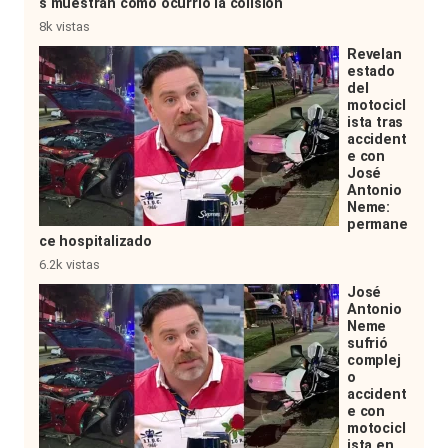
s muestran cómo ocurrió la colisión
8k vistas
Revelan
estado
del
motocicl
ista tras
accident
e con
José
Antonio
Neme:
permane
ce hospitalizado
6.2k vistas
José
Antonio
Neme
sufrió
complej
o
accident
e con
motocicl
ista en