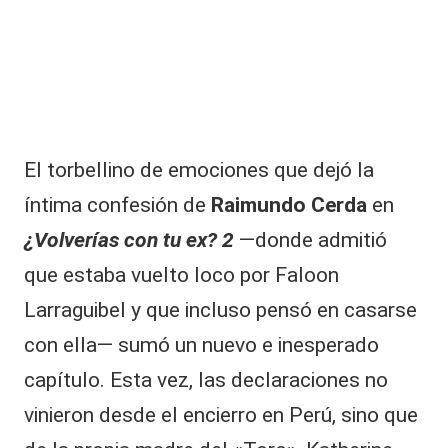
|
L
a
C
V
El torbellino de emociones que dejó la
C
íntima confesión de
Raimundo Cerda
en
¿
Volverías con tu ex? 2
—donde admitió
que estaba vuelto loco por Faloon
Larraguibel y que incluso pensó en casarse
con ella— sumó un nuevo e inesperado
capítulo. Esta vez, las declaraciones no
vinieron desde el encierro en Perú, sino que