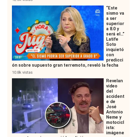
“Este
sismo va
a ser
superior
a 8.0 y
será el…”
Latife
Soto
inquietó
con
predicci
ón sobre supuesto gran terremoto, reveló la fecha
10.8k vistas
Revelan
video
del
accident
e de
José
Antonio
Neme y
motocicl
ista:
imágene