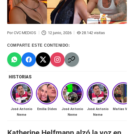
Hermano
á
-
n
d
Tendencias
Por
CVC MEDIOS
12 junio, 2026
28.142 visitas
ul
Publicado
-
por
COMPARTE ESTE CONTENIDO:
a
Exclusivas
C
-
hi
Tv
HISTORIAS
le
y
n
redes
a
-
🔥
José Antonio
Emilia Dides
José Antonio
José Antonio
Matías Vega
lacvc.com
Neme
Neme
Neme
R
-
e
Katherine Helfmann alzó la voz en