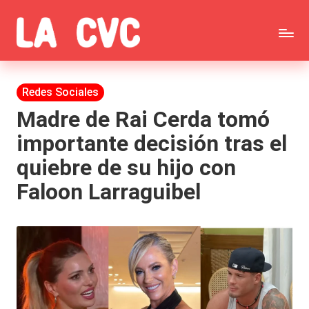
Saltar
C
al
Todas
o
contenido
las
Publicada
Redes Sociales
p
en
noticias
Madre de Rai Cerda tomó
u
importante decisión tras el
de
c
quiebre de su hijo con
la
h
Faloon Larraguibel
farándula,
a
Realitys,
s
Tierra
y
Brava,
F
Gran
ar