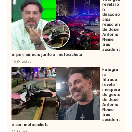
revelaro
n
descono
cida
reacción
de José
Antonio
Neme
tras
accident
e: permaneció junto al motociclista
45.8k vistas
Fotograf
ía
filtrada
reveló
inespera
do gesto
de José
Antonio
Neme
tras
accident
e con motociclista
12.3k vistas