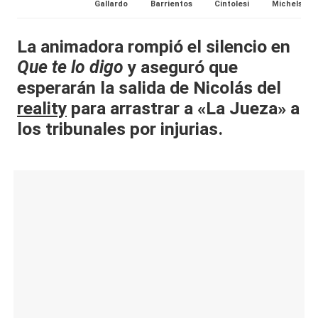
Gallardo
Barrientos
Cintolesi
Michelson
al
it
La animadora rompió el silencio en
Que te lo digo
y aseguró que
y
esperarán la salida de Nicolás del
s,
reality
para arrastrar a «La Jueza» a
T
los tribunales por injurias.
V
y
R
e
d
e
s