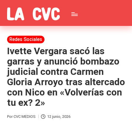
Saltar
C
al
Todas
o
contenido
las
Publicada
Redes Sociales
p
en
noticias
Ivette Vergara sacó las
u
garras y anunció bombazo
de
c
judicial contra Carmen
la
h
Gloria Arroyo tras altercado
farándula,
a
con Nico en «Volverías con
Realitys,
s
tu ex? 2»
Tierra
y
Brava,
F
Por
CVC MEDIOS
12 junio, 2026
Publicado
Gran
ar
por