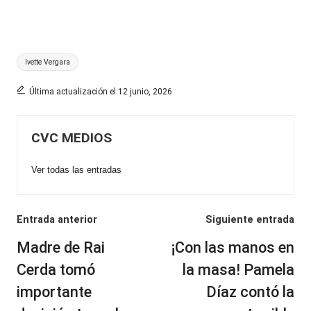
Etiquetas:
Ivette Vergara
Última actualización el 12 junio, 2026
CVC MEDIOS
Ver todas las entradas
Navegación
Entrada anterior
Siguiente entrada
de
Madre de Rai
¡Con las manos en
entradas
Cerda tomó
la masa! Pamela
importante
Díaz contó la