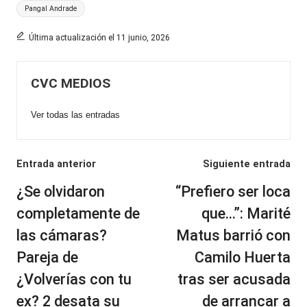
Etiquetas:
Pangal Andrade
Última actualización el 11 junio, 2026
CVC MEDIOS
Ver todas las entradas
Navegación
Entrada anterior
Siguiente entrada
de
¿Se olvidaron
“Prefiero ser loca
entradas
completamente de
que…”: Marité
las cámaras?
Matus barrió con
Pareja de
Camilo Huerta
¿Volverías con tu
tras ser acusada
ex? 2 desata su
de arrancar a