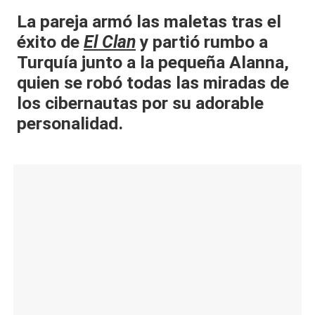
al
La pareja armó las maletas tras el
éxito de
El Clan
y partió rumbo a
it
Turquía junto a la pequeña Alanna,
y
quien se robó todas las miradas de
s,
los cibernautas por su adorable
T
personalidad.
V
y
R
e
d
e
s