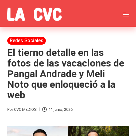
Saltar
C
al
Todas
o
contenido
las
Publicada
Redes Sociales
p
en
noticias
El tierno detalle en las
u
fotos de las vacaciones de
de
c
Pangal Andrade y Meli
la
h
Noto que enloqueció a la
farándula,
a
web
Realitys,
s
Tierra
y
Por
CVC MEDIOS
11 junio, 2026
Publicado
Brava,
F
por
Gran
ar