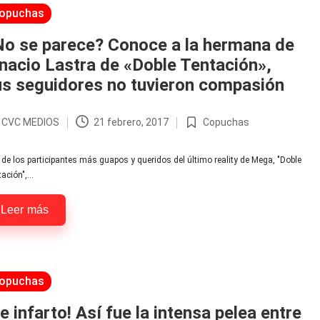
licada
opuchas
No se parece? Conoce a la hermana de
nacio Lastra de «Doble Tentación»,
us seguidores no tuvieron compasión
r
CVC MEDIOS
21 febrero, 2017
Copuchas
licado
Publicada
en
de los participantes más guapos y queridos del último reality de Mega, "Doble
tación",…
Leer más
licada
opuchas
e infarto! Así fue la intensa pelea entre