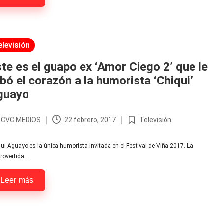
licada
elevisión
te es el guapo ex ‘Amor Ciego 2’ que le
bó el corazón a la humorista ‘Chiqui’
guayo
r
CVC MEDIOS
22 febrero, 2017
Televisión
licado
Publicada
en
ui Aguayo es la única humorista invitada en el Festival de Viña 2017. La
rovertida…
Leer más