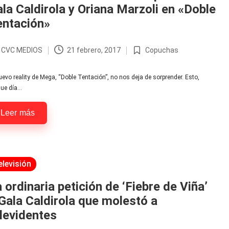
la Caldirola y Oriana Marzoli en «Doble
entación»
r
CVC MEDIOS
21 febrero, 2017
Copuchas
licado
Publicada
en
uevo reality de Mega, “Doble Tentación”, no nos deja de sorprender. Esto,
que día…
Leer más
licada
elevisión
 ordinaria petición de ‘Fiebre de Viña’
Gala Caldirola que molestó a
levidentes