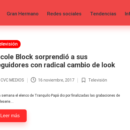
Gran Hermano
Redes sociales
Tendencias
In
licada
elevisión
cole Block sorprendió a sus
guidores con radical cambio de look
r
CVC MEDIOS
16 noviembre, 2017
Televisión
licado
Publicada
en
 semana el elenco de Tranquilo Papá dio por finalizadas las grabaciones de
eleserie.…
Leer más