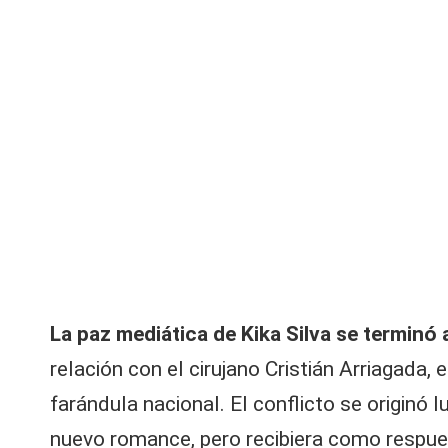
V
y
R
e
d
e
s |
L
La paz mediática de Kika Silva se terminó
a
relación con el cirujano
Cristián Arriagada
, 
farándula nacional. El conflicto se originó
C
nuevo romance, pero recibiera como respues