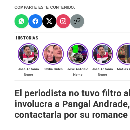
n
por
COMPARTE ESTE CONTENIDO:
a
🔥
HISTORIAS
R
e
al
José Antonio
Emilia Dides
José Antonio
José Antonio
Matías 
Neme
Neme
Neme
it
El periodista no tuvo filtro
y
involucra a Pangal Andrade,
s,
contactarla por su romance
T