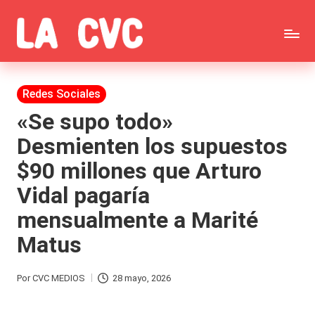
Saltar
C
al
Todas
o
contenido
las
Publicada
Redes Sociales
p
en
noticias
«Se supo todo»
u
Desmienten los supuestos
de
c
$90 millones que Arturo
la
h
Vidal pagaría
farándula,
a
mensualmente a Marité
Realitys,
s
Matus
Tierra
y
Brava,
F
Por
CVC MEDIOS
28 mayo, 2026
Publicado
Gran
ar
por