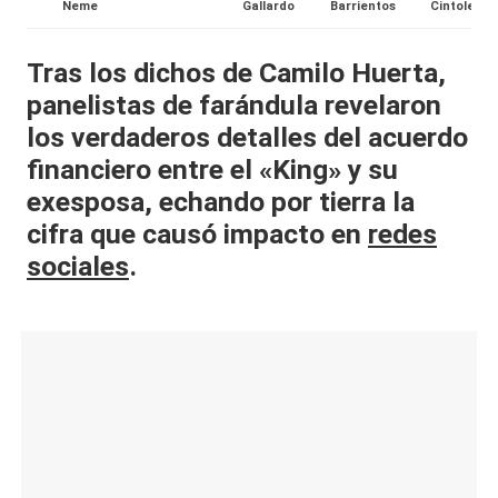
Neme
Gallardo
Barrientos
Cintolesi
al
it
Tras los dichos de Camilo Huerta,
panelistas de farándula revelaron
y
los verdaderos detalles del acuerdo
s,
financiero entre el «King» y su
T
exesposa, echando por tierra la
V
cifra que causó impacto en
redes
y
sociales
.
R
e
d
e
s