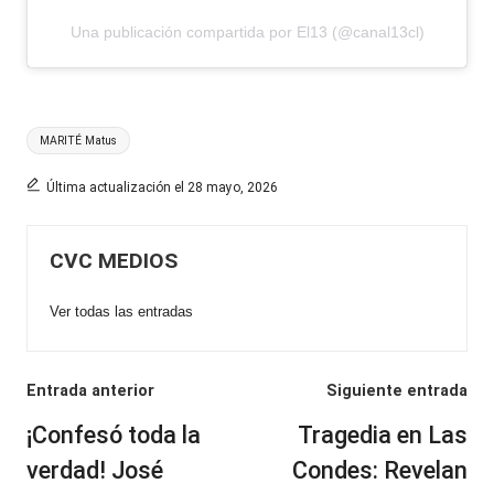
Una publicación compartida por El13 (@canal13cl)
Etiquetas:
MARITÉ Matus
Última actualización el 28 mayo, 2026
CVC MEDIOS
Ver todas las entradas
Navegación
Entrada anterior
Siguiente entrada
de
¡Confesó toda la
Tragedia en Las
entradas
verdad! José
Condes: Revelan