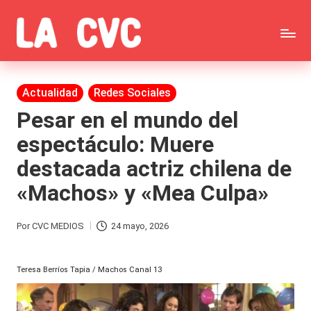
Saltar
C
al
Todas
o
contenido
las
Publicada
Actualidad
Redes Sociales
p
en
noticias
Pesar en el mundo del
u
espectáculo: Muere
de
c
destacada actriz chilena de
la
h
«Machos» y «Mea Culpa»
farándula,
a
Realitys,
s
Por
CVC MEDIOS
24 mayo, 2026
Publicado
Tierra
y
por
Brava,
Teresa Berríos Tapia / Machos Canal 13
F
Gran
ar