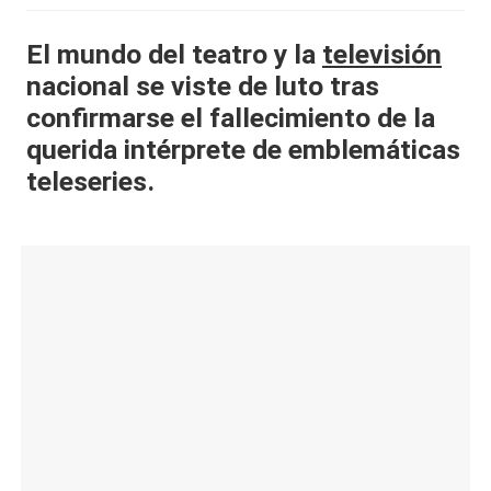
al
El mundo del teatro y la
televisión
it
nacional se viste de luto tras
y
confirmarse el fallecimiento de la
s,
querida intérprete de emblemáticas
teleseries.
T
V
y
R
e
d
e
s