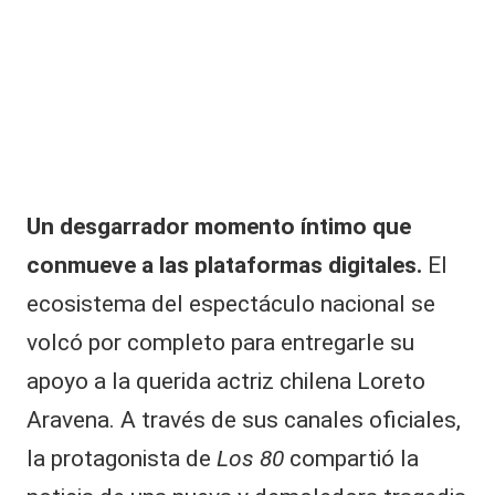
|
L
a
C
V
C
Un desgarrador momento íntimo que
conmueve a las plataformas digitales.
El
ecosistema del espectáculo nacional se
volcó por completo para entregarle su
apoyo a la querida actriz chilena
Loreto
Aravena
. A través de sus canales oficiales,
la protagonista de
Los 80
compartió la