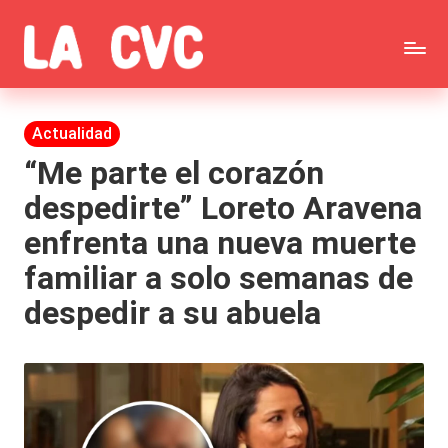
Saltar
C
al
Todas
o
contenido
las
Publicada
Actualidad
p
en
noticias
“Me parte el corazón
u
despedirte” Loreto Aravena
de
c
enfrenta una nueva muerte
la
h
familiar a solo semanas de
farándula,
a
despedir a su abuela
Realitys,
s
Tierra
y
Brava,
F
Gran
ar