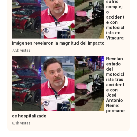
sufrió
complej
o
accident
e con
motocicl
ista en
Vitacura:
imágenes revelaron la magnitud del impacto
7.5k vistas
Revelan
estado
del
motocicl
ista tras
accident
e con
José
Antonio
Neme:
permane
ce hospitalizado
6.1k vistas