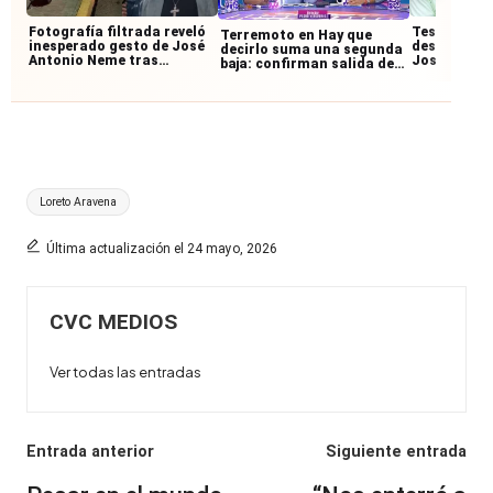
Fotografía filtrada reveló
Testigos re
Terremoto en Hay que
inesperado gesto de José
desconocid
decirlo suma una segunda
Antonio Neme tras
José Anton
baja: confirman salida de
accidente con
accidente:
querido panelista
motociclista
junto al mo
Etiquetas:
Loreto Aravena
Última actualización el 24 mayo, 2026
CVC MEDIOS
Ver todas las entradas
Navegación
Entrada anterior
Siguiente entrada
de