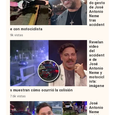
do gesto
de José
Antonio
Neme
tras
accident
e con motociclista
9k vistas
Revelan
video
del
accident
e de
José
Antonio
Neme y
motocicl
ista:
imágene
s muestran cómo ocurrió la colisión
7.6k vistas
José
Antonio
Neme