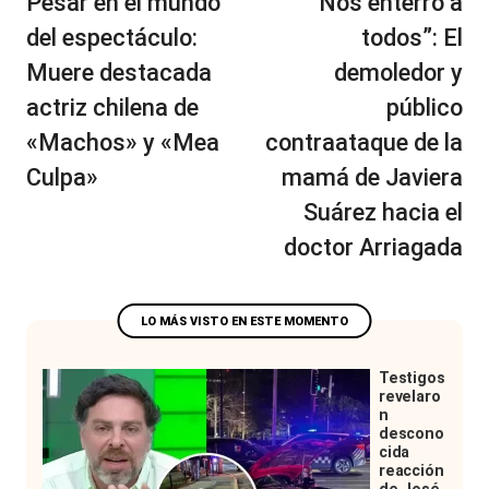
Pesar en el mundo
“Nos enterró a
entradas
del espectáculo:
todos”: El
Muere destacada
demoledor y
actriz chilena de
público
«Machos» y «Mea
contraataque de la
Culpa»
mamá de Javiera
Suárez hacia el
doctor Arriagada
Testigos
revelaro
n
descono
cida
reacción