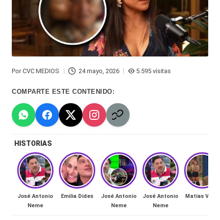
Hermano
á
-
n
d
Tendencias
ul
-
Por
CVC MEDIOS
24 mayo, 2026
5.595 visitas
a
Publicado
Exclusivas
por
COMPARTE ESTE CONTENIDO:
C
-
hi
Tv
le
y
HISTORIAS
n
redes
a
-
🔥
lacvc.com
R
José Antonio
Emilia Dides
José Antonio
José Antonio
Matías Vega
-
Neme
Neme
Neme
e