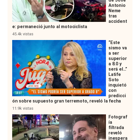
de José
Antonio
Neme
tras
accident
e: permaneció junto al motociclista
45.4k vistas
“Este
sismo va
a ser
superior
a 8.0 y
será el…”
Latife
Soto
inquietó
con
predicci
ón sobre supuesto gran terremoto, reveló la fecha
11.9k vistas
Fotograf
ía
filtrada
reveló
inespera