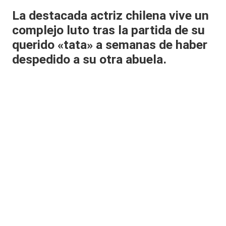
al
La destacada actriz chilena vive un
complejo luto tras la partida de su
it
querido «tata» a semanas de haber
y
despedido a su otra abuela.
s,
T
V
y
R
e
d
e
s