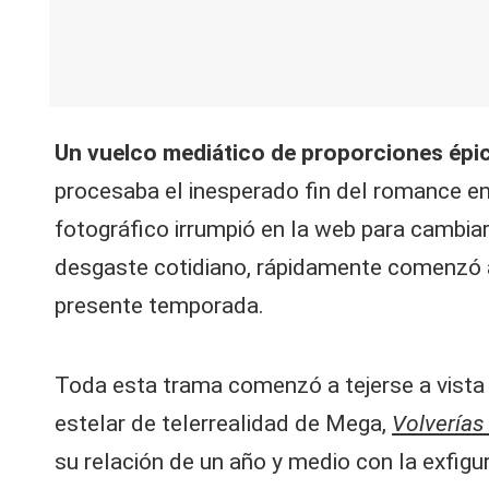
V
y
R
Un vuelco mediático de proporciones épic
e
procesaba el inesperado fin del romance e
d
fotográfico irrumpió en la web para cambia
e
desgaste cotidiano, rápidamente comenzó a
s |
presente temporada.
L
Toda esta trama comenzó a tejerse a vista y
a
estelar de telerrealidad de Mega,
Volverías
C
su relación de un año y medio con la exfigu