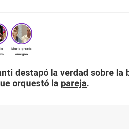
lla
Maria gracia
rdo
omegna
ti destapó la verdad sobre la b
 que orquestó la
pareja
.