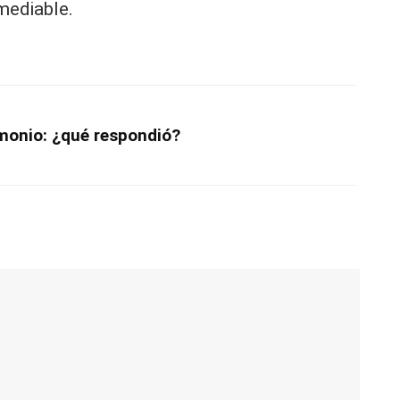
mediable.
monio: ¿qué respondió?