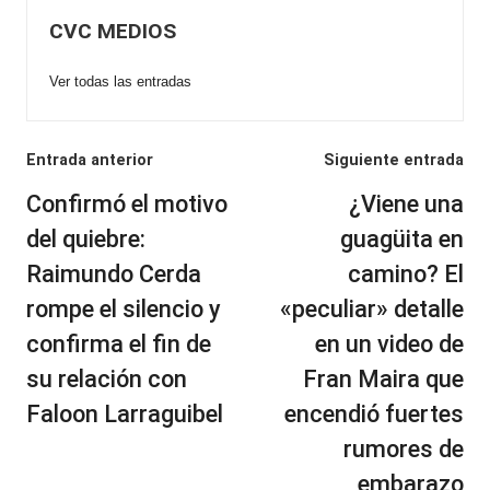
CVC MEDIOS
Ver todas las entradas
Navegación
Entrada anterior
Siguiente entrada
de
Confirmó el motivo
¿Viene una
entradas
del quiebre:
guagüita en
Raimundo Cerda
camino? El
rompe el silencio y
«peculiar» detalle
confirma el fin de
en un video de
su relación con
Fran Maira que
Faloon Larraguibel
encendió fuertes
rumores de
embarazo