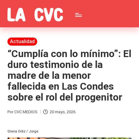
Saltar
C
al
Todas
o
contenido
las
Publicada
Actualidad
p
en
noticias
“Cumplía con lo mínimo”: El
u
duro testimonio de la
de
c
madre de la menor
la
h
fallecida en Las Condes
farándula,
a
sobre el rol del progenitor
Realitys,
s
Tierra
y
Por
CVC MEDIOS
20 mayo, 2026
Publicado
Brava,
F
por
Gran
Gloria Ortiz / Jorge
ar