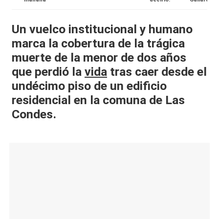
al
Un vuelco institucional y humano
it
marca la cobertura de la trágica
y
muerte de la menor de dos años
s,
que perdió la
vida
tras caer desde el
T
undécimo piso de un edificio
V
residencial en la comuna de Las
Condes.
y
R
e
d
e
s