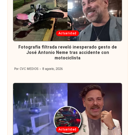
Publicada
Actualidad
en
Fotografía filtrada reveló inesperado gesto de
José Antonio Neme tras accidente con
motociclista
Por
CVC MEDIOS
8 agosto, 2026
Publicado
por
Publicada
Actualidad