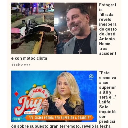
Fotograf
ía
filtrada
reveló
inespera
do gesto
de José
Antonio
Neme
tras
accident
e con motociclista
11.6k vistas
“Este
sismo va
a ser
superior
a 8.0 y
será el…”
Latife
Soto
inquietó
con
predicci
ón sobre supuesto gran terremoto, reveló la fecha