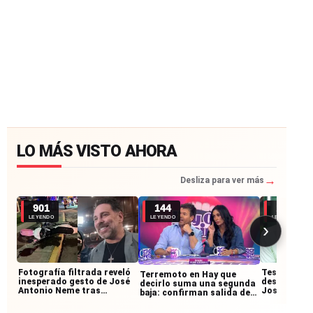
LO MÁS VISTO AHORA
→
Desliza para ver más
901
144
122
LEYENDO
LEYENDO
LEYENDO
›
Fotografía filtrada reveló
Testigos re
Terremoto en Hay que
inesperado gesto de José
desconocid
decirlo suma una segunda
Antonio Neme tras
José Anton
baja: confirman salida de
accidente con
accidente:
querido panelista
motociclista
junto al mo