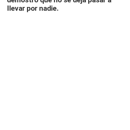
|
llevar por nadie.
L
a
C
V
C