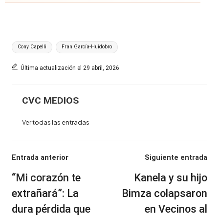
Etiquetas:
Cony Capelli
Fran García-Huidobro
Última actualización el 29 abril, 2026
CVC MEDIOS
Ver todas las entradas
Navegación
Entrada anterior
Siguiente entrada
de
“Mi corazón te
Kanela y su hijo
entradas
extrañará”: La
Bimza colapsaron
dura pérdida que
en Vecinos al