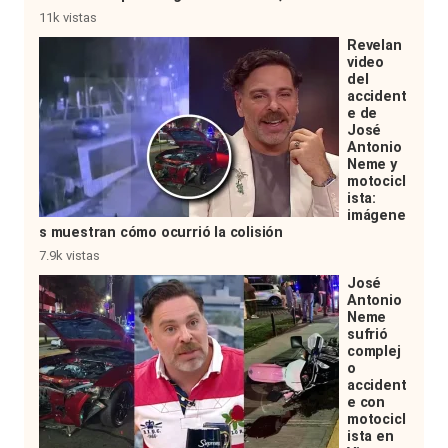
11k vistas
Revelan
video
del
accident
e de
José
Antonio
Neme y
motocicl
ista:
imágene
s muestran cómo ocurrió la colisión
7.9k vistas
José
Antonio
Neme
sufrió
complej
o
accident
e con
motocicl
ista en