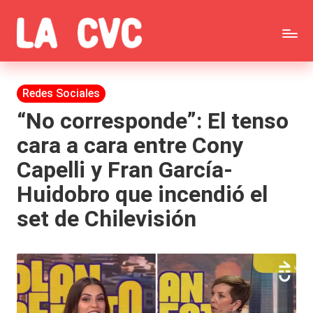
Saltar
C
al
Todas
o
contenido
las
Publicada
Redes Sociales
p
en
noticias
“No corresponde”: El tenso
u
cara a cara entre Cony
de
c
Capelli y Fran García-
la
h
Huidobro que incendió el
farándula,
a
set de Chilevisión
Realitys,
s
Tierra
y
Brava,
F
Gran
ar