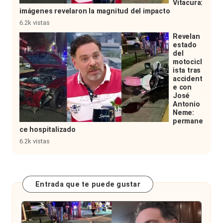
Vitacura:
imágenes revelaron la magnitud del impacto
6.2k vistas
Revelan
estado
del
motocicl
ista tras
accident
e con
José
Antonio
Neme:
permane
ce hospitalizado
6.2k vistas
Entrada que te puede gustar