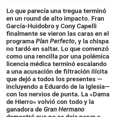
al
Lo que parecía una tregua terminó
it
en un round de alto impacto.
Fran
y
García-Huidobro
y
Cony Capelli
finalmente se vieron las caras en el
s,
programa
Plan Perfecto
, y la chispa
T
no tardó en saltar. Lo que comenzó
V
como una rencilla por una polémica
y
licencia médica terminó escalando
R
a una acusación de filtración ilícita
que dejó a todos los presentes —
e
incluyendo a Eduardo de la Iglesia—
d
con los nervios de punta. La «Dama
e
de Hierro» volvió con todo y la
s
ganadora de
Gran Hermano
demostró que no se deja pasar a