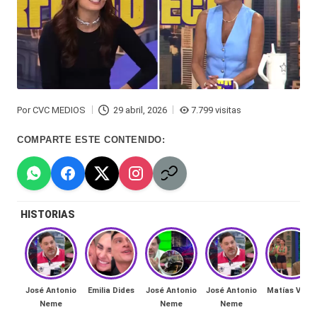
Hermano
á
-
n
d
Tendencias
ul
-
a
Por
CVC MEDIOS
29 abril, 2026
7.799 visitas
Exclusivas
Publicado
C
por
-
COMPARTE ESTE CONTENIDO:
hi
Tv
le
y
n
HISTORIAS
redes
a
-
🔥
lacvc.com
R
José Antonio
Emilia Dides
José Antonio
José Antonio
Matías Vega
-
Neme
Neme
Neme
e