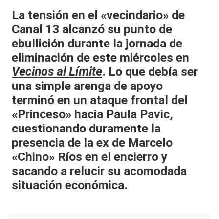
al
La tensión en el «vecindario» de
Canal 13 alcanzó su punto de
it
ebullición durante la jornada de
y
eliminación de este miércoles en
s,
Vecinos al Límite
. Lo que debía ser
T
una simple arenga de apoyo
V
terminó en un ataque frontal del
«Princeso» hacia Paula Pavic,
y
cuestionando duramente la
R
presencia de la ex de Marcelo
e
«Chino» Ríos en el encierro y
d
sacando a relucir su acomodada
e
situación económica.
s