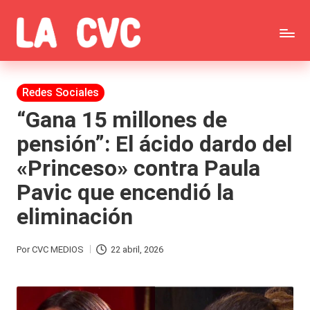
Saltar
C
al
Todas
o
contenido
las
Publicada
Redes Sociales
p
en
noticias
“Gana 15 millones de
u
pensión”: El ácido dardo del
de
c
«Princeso» contra Paula
la
h
Pavic que encendió la
farándula,
a
eliminación
Realitys,
s
Tierra
y
Por
CVC MEDIOS
22 abril, 2026
Publicado
Brava,
F
por
Gran
ar