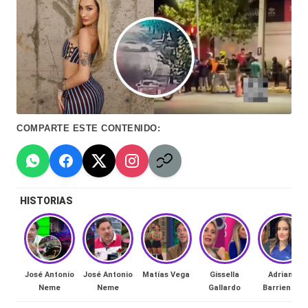
Hermano
á
-
n
d
Tendencias
ul
-
a
Exclusivas
COMPARTE ESTE CONTENIDO:
C
-
hi
Tv
le
y
HISTORIAS
n
redes
a
-
🔥
lacvc.com
R
José Antonio
José Antonio
Matías Vega
Gissella
Adriana
-
Neme
Neme
Gallardo
Barrientos
e