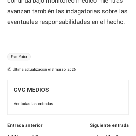
continúa bajo monitoreo médico mientras
avanzan también las indagatorias sobre las
eventuales responsabilidades en el hecho.
Etiquetas:
Fran Maira
Última actualización el 3 marzo, 2026
CVC MEDIOS
Ver todas las entradas
Navegación
Entrada anterior
Siguiente entrada
de