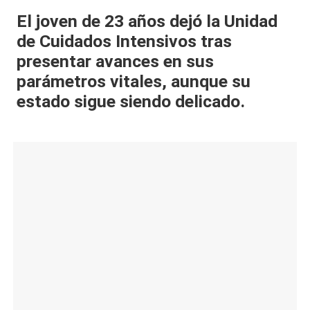
al
El joven de 23 años dejó la Unidad
de Cuidados Intensivos tras
it
presentar avances en sus
y
parámetros vitales, aunque su
s,
estado sigue siendo delicado.
T
V
y
R
e
d
e
s