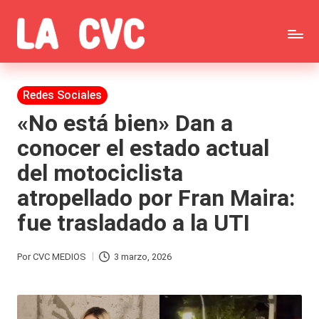
Saltar
C
al
Todas
o
contenido
las
Publicada
Redes Sociales
p
en
noticias
«No está bien» Dan a
u
conocer el estado actual
de
c
del motociclista
la
h
atropellado por Fran Maira:
farándula,
a
fue trasladado a la UTI
Realitys,
s
Tierra
y
Por
CVC MEDIOS
3 marzo, 2026
Publicado
Brava,
F
por
Gran
ar