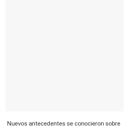
|
L
a
C
V
C
Nuevos antecedentes se conocieron sobre